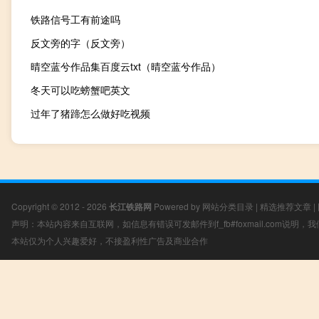
铁路信号工有前途吗
反文旁的字（反文旁）
晴空蓝兮作品集百度云txt（晴空蓝兮作品）
冬天可以吃螃蟹吧英文
过年了猪蹄怎么做好吃视频
Copyright © 2012 - 2026
长江铁路网
Powered by
网站分类目录
|
精选推荐文章
|
声明：本站内容来自互联网，如信息有错误可发邮件到f_fb#foxmail.com说明
本站仅为个人兴趣爱好，不接盈利性广告及商业合作