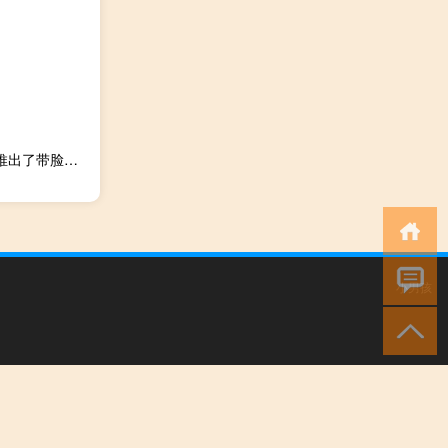
Nasim在Glenmarie展厅对其进行了预览并正式在马来西亚推出了带脸的标致208GTI
小男孩