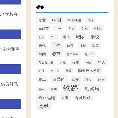
标签
示了学校在
中国
专业
中国铁路
习俗
冬天
列车
元宵节
兰州
冬季
城际
学校
唐代
北京
员工
工作
宋代
攻略
待遇
成都
的实力和声
春节
时间
春节期间
是一个
的人
梦幻西游
火车
游戏
疫情
职业技术学院
线路
第一条
的是
自己的
职工
还不
西安
诗人
提供良好教
铁路
铁路局
重庆
郑州
铁路运输
青藏铁路
铁道
高铁