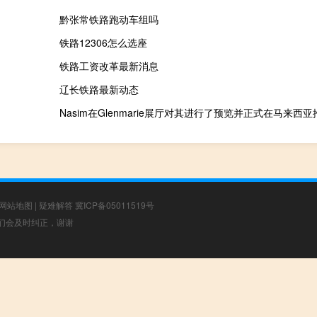
黔张常铁路跑动车组吗
铁路12306怎么选座
铁路工资改革最新消息
辽长铁路最新动态
网站地图
|
疑难解答
冀ICP备05011519号
，我们会及时纠正，谢谢