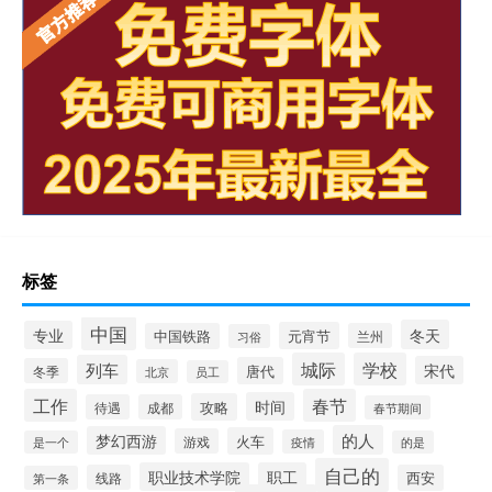
标签
中国
冬天
专业
元宵节
中国铁路
兰州
习俗
城际
学校
列车
宋代
唐代
冬季
北京
员工
工作
春节
时间
攻略
待遇
成都
春节期间
的人
梦幻西游
火车
游戏
疫情
是一个
的是
自己的
职业技术学院
职工
线路
西安
第一条