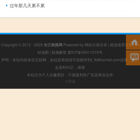
过年那几天累不累
Copyright © 2012 - 2026
长江铁路网
Powered by
网站分类目录
|
精选推荐文章
|
网
站地图
|
疑难解答
冀ICP备05011519号
声明：本站内容来自互联网，如信息有错误可发邮件到f_fb#foxmail.com说明，我们
会及时纠正，谢谢
本站仅为个人兴趣爱好，不接盈利性广告及商业合作
小男孩