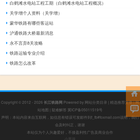
白鹤滩水电站工程工期（白鹤滩水电站工程概况）
关学增个人资料（关学增）
蒙华铁路有哪些客运站
沪通铁路大桥最新消息
永不言弃8关攻略
铁路运输专业介绍
铁路怎么改革
Copyright © 2012 - 2026
长江铁路网
Powered by
网站分类目录
|
精选推荐文章
|
网
站地图
|
疑难解答
冀ICP备05011519号
声明：本站内容来自互联网，如信息有错误可发邮件到f_fb#foxmail.com说明，我们
会及时纠正，谢谢
本站仅为个人兴趣爱好，不接盈利性广告及商业合作
小男孩