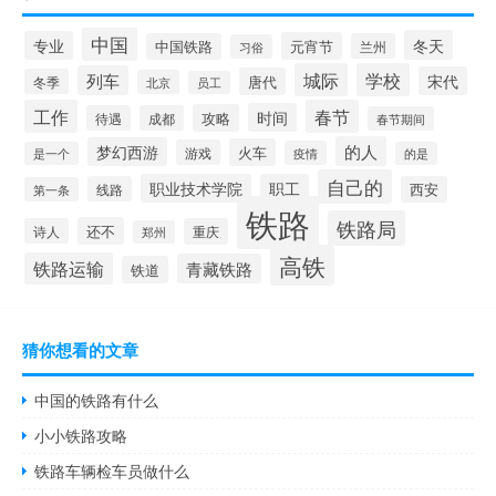
中国
冬天
专业
元宵节
中国铁路
兰州
习俗
城际
学校
列车
宋代
唐代
冬季
北京
员工
工作
春节
时间
攻略
待遇
成都
春节期间
的人
梦幻西游
火车
游戏
疫情
是一个
的是
自己的
职业技术学院
职工
线路
西安
第一条
铁路
铁路局
还不
诗人
重庆
郑州
高铁
铁路运输
青藏铁路
铁道
猜你想看的文章
中国的铁路有什么
小小铁路攻略
铁路车辆检车员做什么