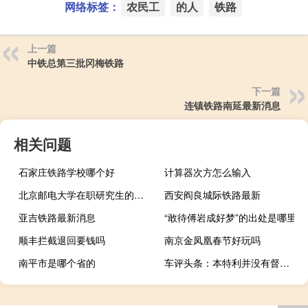
网络标签：
农民工
的人
铁路
上一篇
中铁总第三批冈梅铁路
下一篇
连镇铁路南延最新消息
相关问题
石家庄铁路学校哪个好
计算器次方怎么输入
北京邮电大学在职研究生的招生方式及专业
西安阎良城际铁路最新
亚吉铁路最新消息
“敢待傅岩成好梦”的出处是哪里
顺丰拦截退回要钱吗
南京金凤凰春节好玩吗
南平市是哪个省的
车评头条：本特利并没有督促沃尔夫斯堡的车主为Bentayga设计巨型柴油