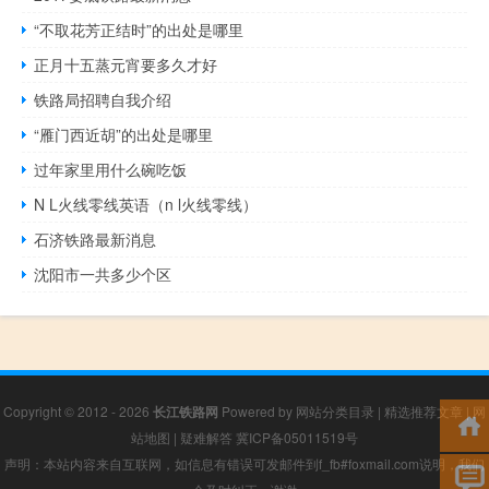
“不取花芳正结时”的出处是哪里
正月十五蒸元宵要多久才好
铁路局招聘自我介绍
“雁门西近胡”的出处是哪里
过年家里用什么碗吃饭
N L火线零线英语（n l火线零线）
石济铁路最新消息
沈阳市一共多少个区
Copyright © 2012 - 2026
长江铁路网
Powered by
网站分类目录
|
精选推荐文章
|
网
站地图
|
疑难解答
冀ICP备05011519号
声明：本站内容来自互联网，如信息有错误可发邮件到f_fb#foxmail.com说明，我们