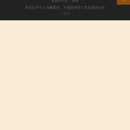
会及时纠正，谢谢
本站仅为个人兴趣爱好，不接盈利性广告及商业合作
小男孩