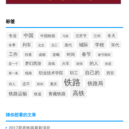
标签
中国
冬天
专业
元宵节
中国铁路
兰州
习俗
城际
学校
列车
宋代
唐代
冬季
北京
员工
工作
春节
时间
攻略
待遇
成都
春节期间
的人
梦幻西游
火车
游戏
疫情
是一个
的是
自己的
职业技术学院
职工
线路
西安
第一条
铁路
铁路局
还不
诗人
重庆
郑州
高铁
铁路运输
青藏铁路
铁道
猜你想看的文章
2017娄底铁路最新消息