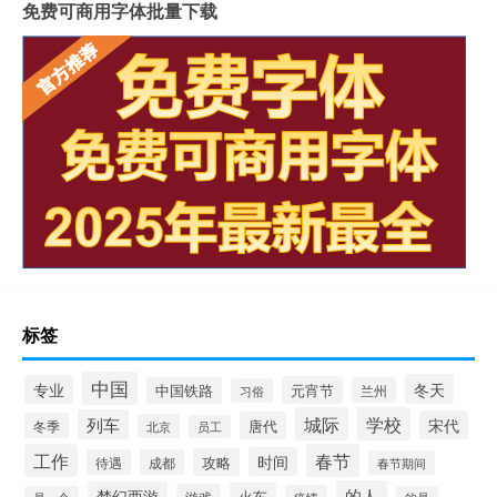
免费可商用字体批量下载
标签
中国
冬天
专业
元宵节
中国铁路
兰州
习俗
城际
学校
列车
宋代
唐代
冬季
北京
员工
工作
春节
时间
攻略
待遇
成都
春节期间
的人
梦幻西游
火车
游戏
疫情