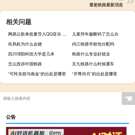
遵瓮铁路最新消息
相关问题
网易云歌单批量导入QQ音乐 V1.0 绿色免费版（网易云歌单批量导入QQ音乐 V1.0 绿色免费版功能简介）
儿童拜年服断码了怎么办
吹风机为什么会烧
内江铁路学校包分配吗
四川绵阳科技大学是几本
铁路什么专业好就业
怎么投诉中国铁路
京九铁路什么时候通车
“可怜东箭与南金”的出处是哪里
“开尊待月”的出处是哪里
☚
公告