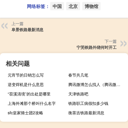
网络标签：
中国
北京
博物馆
上一篇
阜景铁路最新消息
下一篇
宁芜铁路外绕何时开工
相关问题
元宵节的日销怎么写
春节共几笔
逆变焊机是什么意思
腾讯微博怎么找人（腾讯微博怎么改头像）
“苕溪清境”的出处是哪里
天津铁路吧
上海外滩那个桥叫什么名字
铁路职工病假扣多少钱
sfc皇家骑士团2攻略
衡茶吉铁路最新消息