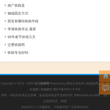
南广铁路是
轴端固定方式
西安有哪些铁路学校
李港铁路停运 最新
92年春节休假几天
迁曹铁路吧
铁路专业好吗
Copyright © 2012 - 2026
长江铁路网
Powered by
网站分类目录
|
精选推荐文章
|
网
站地图
|
疑难解答
冀ICP备05011519号
声明：本站内容来自互联网，如信息有错误可发邮件到f_fb#foxmail.com说明，我们
会及时纠正，谢谢
本站仅为个人兴趣爱好，不接盈利性广告及商业合作