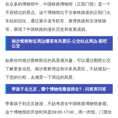
在众多的博物馆中，中国铁路博物馆（正阳门馆）是一个
不容错过的景点。这个博物馆位于京奉铁路老的正阳门火
车站的旧址，通过展示龙号机车、唐胥铁路和京张铁路
等，展现了中国铁路的漫长历史和发展成就。
南沙窝桥附近周边哪里有风景区-公交站点周边-图吧
公交
如果你对南沙窝桥附近的风景感兴趣，可以通过图吧公交
了解更多信息。南沙窝桥周边有许多风景区，不妨规划一
下您的行程，去感受一下周边的风景。
带孩子去北京，哪个博物馆最值得去? - 问答库问答
带着孩子到北京旅游，不妨考虑去中国铁路博物馆参观。
这个博物馆的开放时间是09:00-17:00，周一闭馆。门票价