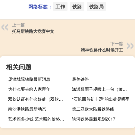
网络标签：
工作
铁路
铁路局
上一篇
托马斯铁路大竞赛中文
下一篇
靖神铁路什么时候开工
相关问题
厦漳城际铁路最新消息
最美铁路
为什么要去给人家拜年
潇潇暮雨子规啼上一句（萧萧暮雨子规啼）
双软认证有什么好处（双软认证是什么）
“石帆回首初非远”的出处是哪里
南沙港铁路最新动态
第二亚欧大陆桥铁路线
艺术照多少钱 艺术照的价格是多少？
讷河铁路最新规划2017