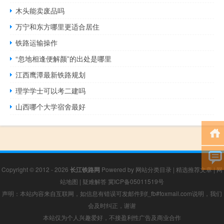
木头能卖废品吗
万宁和东方哪里更适合居住
铁路运输操作
“忽地相逢便解颜”的出处是哪里
江西鹰潭最新铁路规划
理学学士可以考二建吗
山西哪个大学宿舍最好
Copyright © 2012 - 2026
长江铁路网
Powered by
网站分类目录
|
精选推荐文章
|
网
站地图
|
疑难解答
冀ICP备05011519号
声明：本站内容来自互联网，如信息有错误可发邮件到f_fb#foxmail.com说明，我们
会及时纠正，谢谢
本站仅为个人兴趣爱好，不接盈利性广告及商业合作