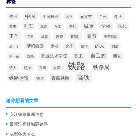
标签
中国
冬天
专业
元宵节
中国铁路
兰州
习俗
城际
学校
列车
宋代
唐代
冬季
北京
员工
工作
春节
时间
攻略
待遇
成都
春节期间
的人
梦幻西游
火车
游戏
疫情
是一个
的是
自己的
职业技术学院
职工
线路
西安
第一条
铁路
铁路局
还不
诗人
重庆
郑州
高铁
铁路运输
青藏铁路
铁道
猜你想看的文章
安江铁路最新消息
最新淮宿蚌城际铁路
成都冬天冷么