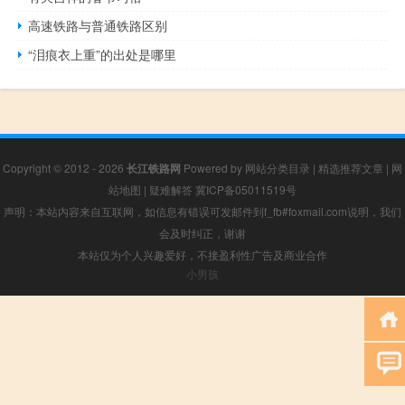
高速铁路与普通铁路区别
“泪痕衣上重”的出处是哪里
Copyright © 2012 - 2026
长江铁路网
Powered by
网站分类目录
|
精选推荐文章
|
网
站地图
|
疑难解答
冀ICP备05011519号
声明：本站内容来自互联网，如信息有错误可发邮件到f_fb#foxmail.com说明，我们
会及时纠正，谢谢
本站仅为个人兴趣爱好，不接盈利性广告及商业合作
小男孩