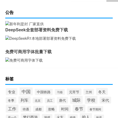
公告
DeepSeek全套部署资料免费下载
免费可商用字体批量下载
标签
中国
冬天
专业
元宵节
中国铁路
兰州
习俗
城际
学校
列车
宋代
唐代
冬季
北京
员工
工作
春节
时间
攻略
待遇
成都
春节期间
的人
梦幻西游
火车
游戏
疫情
是一个
的是