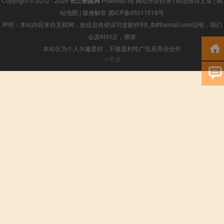
Copyright © 2012 - 2026
长江铁路网
Powered by
网站分类目录
|
精选推荐文章
|
网
站地图
|
疑难解答
冀ICP备05011519号
声明：本站内容来自互联网，如信息有错误可发邮件到f_fb#foxmail.com说明，我们
会及时纠正，谢谢
本站仅为个人兴趣爱好，不接盈利性广告及商业合作
小男孩