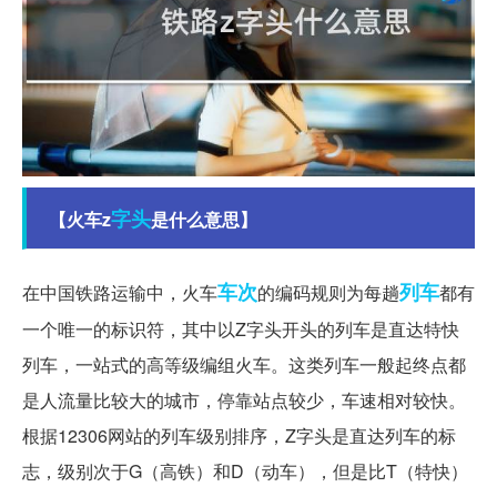
字头
【火车z
是什么意思】
车次
列车
在中国铁路运输中，火车
的编码规则为每趟
都有
一个唯一的标识符，其中以Z字头开头的列车是直达特快
列车，一站式的高等级编组火车。这类列车一般起终点都
是人流量比较大的城市，停靠站点较少，车速相对较快。
根据12306网站的列车级别排序，Z字头是直达列车的标
志，级别次于G（高铁）和D（动车），但是比T（特快）