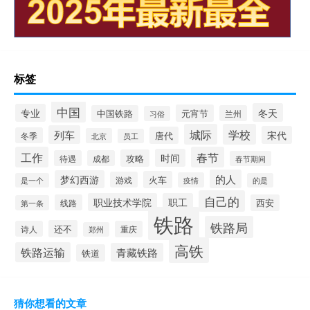
标签
中国
冬天
专业
元宵节
中国铁路
兰州
习俗
城际
学校
列车
宋代
唐代
冬季
北京
员工
工作
春节
时间
攻略
待遇
成都
春节期间
的人
梦幻西游
火车
游戏
疫情
是一个
的是
自己的
职业技术学院
职工
线路
西安
第一条
铁路
铁路局
还不
诗人
重庆
郑州
高铁
铁路运输
青藏铁路
铁道
猜你想看的文章