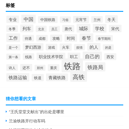
标签
中国
冬天
专业
元宵节
中国铁路
兰州
习俗
城际
学校
列车
宋代
唐代
冬季
北京
员工
工作
春节
时间
攻略
待遇
成都
春节期间
的人
梦幻西游
火车
游戏
疫情
是一个
的是
自己的
职业技术学院
职工
线路
西安
第一条
铁路
铁路局
还不
诗人
重庆
郑州
高铁
铁路运输
青藏铁路
铁道
猜你想看的文章
“王氏堂堂文献出”的出处是哪里
兰渝铁路开行动车吗