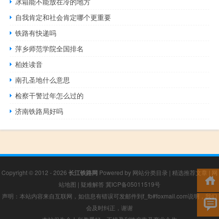
冰箱能不能放在冷的地方
自我肯定和社会肯定哪个更重要
铁路有快递吗
萍乡师范学院全国排名
柏姓读音
南孔圣地什么意思
检察干警过年怎么过的
济南铁路局好吗
Copyright © 2012 - 2026
长江铁路网
Powered by
网站分类目录
|
精选推荐文章
|
网
站地图
|
疑难解答
冀ICP备05011519号
声明：本站内容来自互联网，如信息有错误可发邮件到f_fb#foxmail.com说明，我们
会及时纠正，谢谢