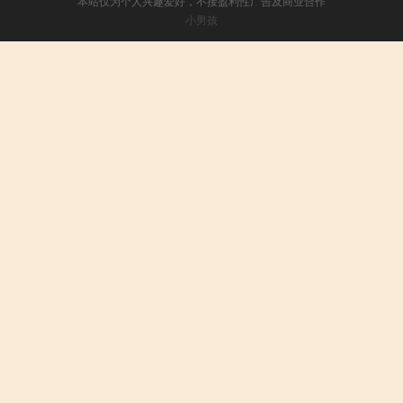
本站仅为个人兴趣爱好，不接盈利性广告及商业合作
小男孩