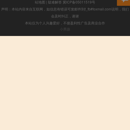
站地图
|
疑难解答
冀ICP备05011519号
声明：本站内容来自互联网，如信息有错误可发邮件到f_fb#foxmail.com说明，我们
会及时纠正，谢谢
本站仅为个人兴趣爱好，不接盈利性广告及商业合作
小男孩