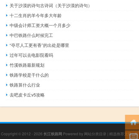
关于沙漠的诗句古诗词（关于沙漠的诗句）
十二生肖的羊今年多大年龄
中级会计师工资大概一个月多少
中巴铁路什么时候完工
“夺尽人工更有香”的出处是哪里
过年可以去电影院看吗
竹溪铁路最新规划
铁路学校是干什么的
铁路算什么行业
去吧皮卡丘v5攻略
Copyright © 2012 - 2026
长江铁路网
Powered by
网站分类目录
|
精选推荐文章
|
网