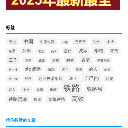
标签
中国
冬天
专业
元宵节
中国铁路
兰州
习俗
城际
学校
列车
宋代
唐代
冬季
北京
员工
工作
春节
时间
攻略
待遇
成都
春节期间
的人
梦幻西游
火车
游戏
疫情
是一个
的是
自己的
职业技术学院
职工
线路
西安
第一条
铁路
铁路局
还不
诗人
重庆
郑州
高铁
铁路运输
青藏铁路
铁道
猜你想看的文章