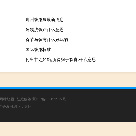
郑州铁路局最新消息
阿姨洗铁路什么意思
春节马镇有什么好玩的
国际铁路标准
付出甘之如饴,所得归于欢喜.什么意思
网站地图
|
疑难解答
冀ICP备05011519号
，我们会及时纠正，谢谢