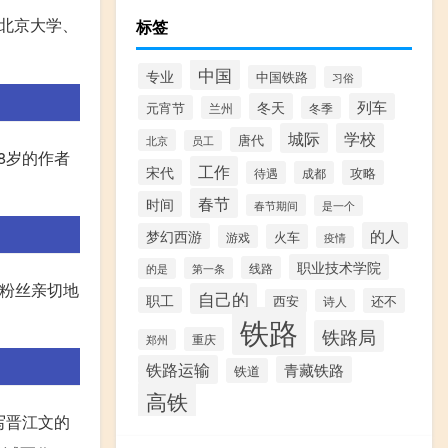
北京大学、
标签
中国
专业
中国铁路
习俗
冬天
列车
元宵节
兰州
冬季
城际
学校
唐代
北京
员工
8岁的作者
工作
宋代
攻略
待遇
成都
春节
时间
春节期间
是一个
的人
梦幻西游
火车
游戏
疫情
职业技术学院
线路
第一条
的是
被粉丝亲切地
自己的
职工
还不
西安
诗人
铁路
铁路局
重庆
郑州
铁路运输
青藏铁路
铁道
高铁
写晋江文的