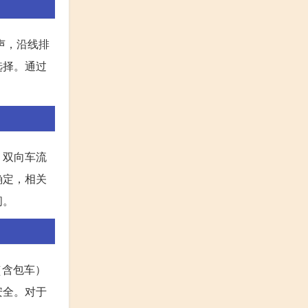
声，沿线排
选择。通过
，双向车流
确定，相关
间。
（含包车）
安全。对于