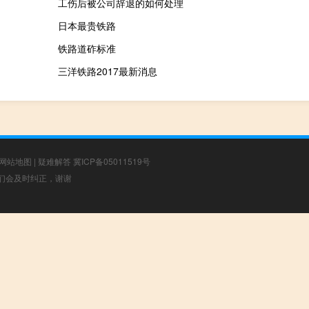
工伤后被公司辞退的如何处理
日本最贵铁路
铁路道砟标准
三洋铁路2017最新消息
网站地图
|
疑难解答
冀ICP备05011519号
，我们会及时纠正，谢谢