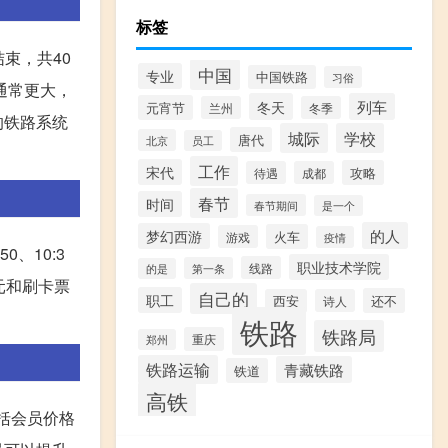
标签
束，共40
中国
专业
中国铁路
习俗
通常更大，
冬天
列车
元宵节
兰州
冬季
的铁路系统
城际
学校
唐代
北京
员工
工作
宋代
攻略
待遇
成都
春节
时间
春节期间
是一个
的人
梦幻西游
火车
游戏
疫情
、10:3
职业技术学院
线路
第一条
的是
5元和刷卡票
自己的
职工
还不
西安
诗人
铁路
铁路局
重庆
郑州
铁路运输
青藏铁路
铁道
高铁
括会员价格