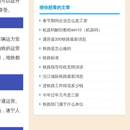
员可以提升
猜你想看的文章
享受。
春节期间企业怎么发工资
机器码解封教程win10（机器码）
车辆运力安
通苏嘉350铁路最新消息
地铁的运营
铁路是怎么修的
日，地铁都
铁路标准
铁路指导司机竞聘演讲
沿江城际铁路最新消息
进铁路工作得花多少钱
今年过年几号是三薪
开通运营。
铁路部门属于什么单位
场，遂宁人
。