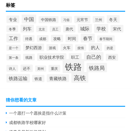
标签
中国
冬天
专业
元宵节
中国铁路
兰州
习俗
城际
学校
列车
宋代
唐代
冬季
北京
员工
工作
春节
时间
攻略
待遇
成都
春节期间
的人
梦幻西游
火车
游戏
疫情
是一个
的是
自己的
职业技术学院
职工
线路
西安
第一条
铁路
铁路局
还不
诗人
重庆
郑州
高铁
铁路运输
青藏铁路
铁道
猜你想看的文章
一个愿打一个愿挨是指什么计策
成都铁路学校哪家好