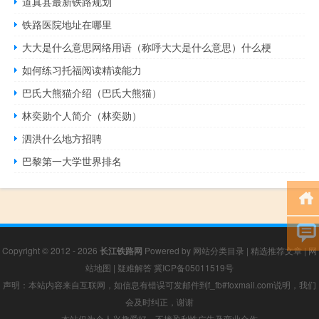
道真县最新铁路规划
铁路医院地址在哪里
大大是什么意思网络用语（称呼大大是什么意思）什么梗
如何练习托福阅读精读能力
巴氏大熊猫介绍（巴氏大熊猫）
林奕勋个人简介（林奕勋）
泗洪什么地方招聘
巴黎第一大学世界排名
Copyright © 2012 - 2026
长江铁路网
Powered by
网站分类目录
|
精选推荐文章
|
网
站地图
|
疑难解答
冀ICP备05011519号
声明：本站内容来自互联网，如信息有错误可发邮件到f_fb#foxmail.com说明，我们
会及时纠正，谢谢
本站仅为个人兴趣爱好，不接盈利性广告及商业合作