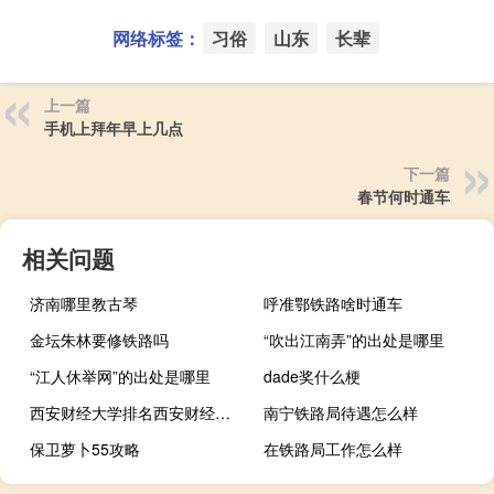
网络标签：
习俗
山东
长辈
上一篇
手机上拜年早上几点
下一篇
春节何时通车
相关问题
济南哪里教古琴
呼准鄂铁路啥时通车
金坛朱林要修铁路吗
“吹出江南弄”的出处是哪里
“江人休举网”的出处是哪里
dade奖什么梗
西安财经大学排名西安财经大学在陕西排名
南宁铁路局待遇怎么样
保卫萝卜55攻略
在铁路局工作怎么样