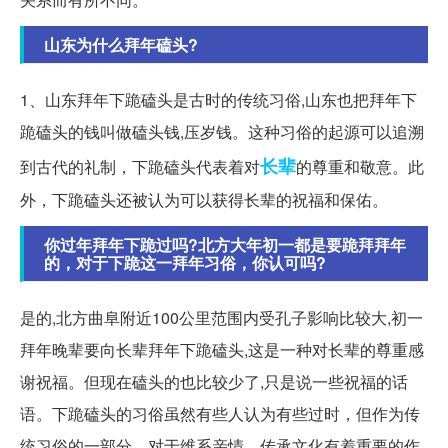
山东为什么拜年磕头?
1、山东拜年下跪磕头是古时的传统习俗,山东也把拜年下
跪磕头的钱叫做磕头钱,压岁钱。这种习俗的起源可以追溯
长辈
到古代的礼制，下跪磕头代表着对
的尊重和敬意。此
外，下跪磕头还被认为可以获得长辈的祝福和保佑。
你过年拜年下跪过吗?北方大年初一都是要跪拜拜年
的，对于下跪这一拜年习俗，你认可吗?
是的,北方曲阜附近100公里范围内受孔子影响比较大,初一
拜年晚辈要向长辈拜年下跪磕头,这是一种对长辈的尊重感
谢祝福。但现在磕头的也比较少了,只是说一些祝福的话
语。下跪磕头的习俗虽然有些人认为有些过时，但作为传
统习俗的一部分，对于维系亲情、传承文化有着重要的作