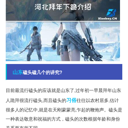
山东
磕头磕几个的讲究?
目前最流行磕头的应该就是山东了,过年初一早晨拜年山东
习俗
人跪拜很流行磕头,而且磕头的
往往以农村居多,估计
很多人的记忆中,就是在天刚蒙蒙亮,乍起的鞭炮声。磕头是
一种表达敬意和祝福的方式，磕头的次数根据年龄和身份
关系而有所不同。