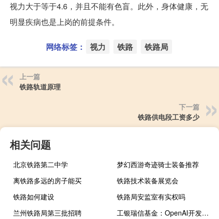
视力大于等于4.6，并且不能有色盲。此外，身体健康，无
明显疾病也是上岗的前提条件。
网络标签：
视力
铁路
铁路局
上一篇
铁路轨道原理
下一篇
铁路供电段工资多少
相关问题
北京铁路第二中学
梦幻西游奇迹骑士装备推荐
离铁路多远的房子能买
铁路技术装备展览会
铁路如何建设
铁路局安监室有实权吗
兰州铁路局第三批招聘
工银瑞信基金：OpenAI开发者大会为AI行业打开了空间可能形成板块性机会