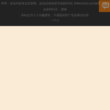
声明：本站内容来自互联网，如信息有错误可发邮件到f_fb#foxmail.com说明，我们
会及时纠正，谢谢
本站仅为个人兴趣爱好，不接盈利性广告及商业合作
小男孩