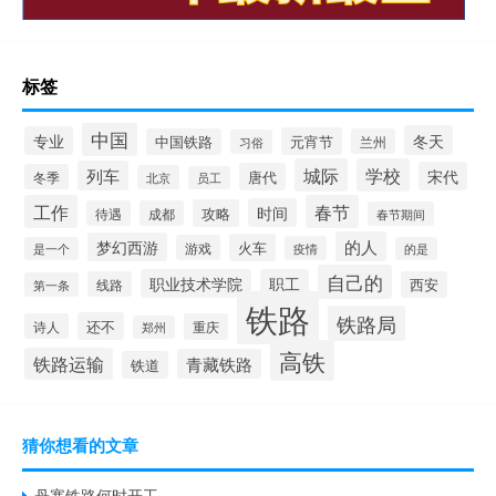
标签
中国
冬天
专业
元宵节
中国铁路
兰州
习俗
城际
学校
列车
宋代
唐代
冬季
北京
员工
工作
春节
时间
攻略
待遇
成都
春节期间
的人
梦幻西游
火车
游戏
疫情
是一个
的是
自己的
职业技术学院
职工
线路
西安
第一条
铁路
铁路局
还不
诗人
重庆
郑州
高铁
铁路运输
青藏铁路
铁道
猜你想看的文章
丹寨铁路何时开工