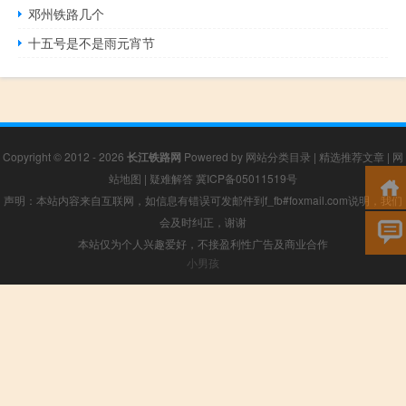
邓州铁路几个
十五号是不是雨元宵节
Copyright © 2012 - 2026
长江铁路网
Powered by
网站分类目录
|
精选推荐文章
|
网
站地图
|
疑难解答
冀ICP备05011519号
声明：本站内容来自互联网，如信息有错误可发邮件到f_fb#foxmail.com说明，我们
会及时纠正，谢谢
本站仅为个人兴趣爱好，不接盈利性广告及商业合作
小男孩