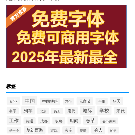
标签
中国
冬天
专业
元宵节
中国铁路
兰州
习俗
城际
学校
列车
宋代
唐代
冬季
北京
员工
工作
春节
时间
攻略
待遇
成都
春节期间
的人
梦幻西游
火车
游戏
疫情
是一个
的是