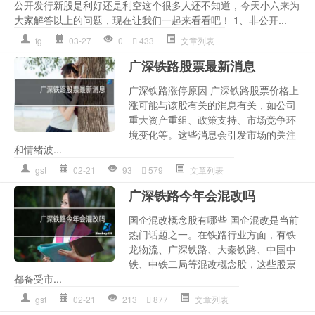
公开发行新股是利好还是利空这个很多人还不知道，今天小六来为
大家解答以上的问题，现在让我们一起来看看吧！ 1、非公开...
fg
03-27
0
433
文章列表
广深铁路股票最新消息
广深铁路涨停原因 广深铁路股票价格上
涨可能与该股有关的消息有关，如公司
重大资产重组、政策支持、市场竞争环
境变化等。这些消息会引发市场的关注
和情绪波...
gst
02-21
93
579
文章列表
广深铁路今年会混改吗
国企混改概念股有哪些 国企混改是当前
热门话题之一。在铁路行业方面，有铁
龙物流、广深铁路、大秦铁路、中国中
铁、中铁二局等混改概念股，这些股票
都备受市...
gst
02-21
213
877
文章列表