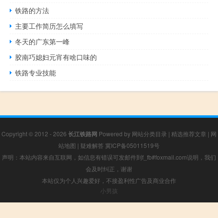
铁路的方法
主要工作简历怎么填写
冬天的广东第一峰
胶南巧媳妇元宵有啥口味的
铁路专业技能
Copyright © 2012 - 2026
长江铁路网
Powered by
网站分类目录
|
精选推荐文章
|
网
站地图
|
疑难解答
冀ICP备05011519号
声明：本站内容来自互联网，如信息有错误可发邮件到f_fb#foxmail.com说明，我们
会及时纠正，谢谢
本站仅为个人兴趣爱好，不接盈利性广告及商业合作
小男孩