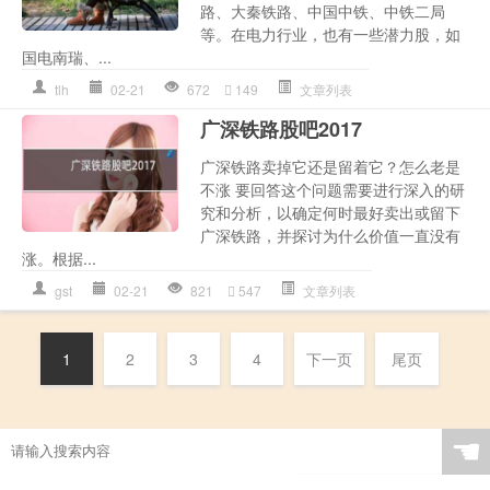
路、大秦铁路、中国中铁、中铁二局
等。在电力行业，也有一些潜力股，如
国电南瑞、...
tlh
02-21
672
149
文章列表
广深铁路股吧2017
广深铁路卖掉它还是留着它？怎么老是
不涨 要回答这个问题需要进行深入的研
究和分析，以确定何时最好卖出或留下
广深铁路，并探讨为什么价值一直没有
涨。根据...
gst
02-21
821
547
文章列表
1
2
3
4
下一页
尾页
☚