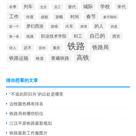
城际
学校
列车
宋代
唐代
冬季
北京
员工
工作
春节
时间
攻略
待遇
成都
春节期间
的人
梦幻西游
火车
游戏
疫情
是一个
的是
自己的
职业技术学院
职工
线路
西安
第一条
铁路
铁路局
还不
诗人
重庆
郑州
高铁
铁路运输
青藏铁路
铁道
猜你想看的文章
“不道此郎归兴”的出处是哪里
边牧颜色稀有排名
铁路局有哪些职位
江汉平原铁路最新规划
铁路最新工作服图片