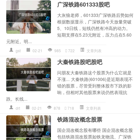
广深铁路601333股吧
大灰狼老师，601333广深铁路后势如何
根据数据显示，广深铁路今天放量突破
5、10日线，短线仍然有冲高的动力。
短期支撑在5.23元附近，压力点在5.60
元附近。明...
gst
02-21
985
722
文章列表
大秦铁路股吧股吧
问朋友大秦铁路这个股票为什么它就是
不涨... 大秦铁路(601006)是近期表现不
错的股票，尽管受到整体股市下跌的影
响，但相对其他股票来说仍然表现抗
跌。长线...
drt
02-21
878
718
文章列表
铁路混改概念股票
国企混改概念股有哪些 国企混改概念股
包括铁路混改股票如铁龙物流、广深铁