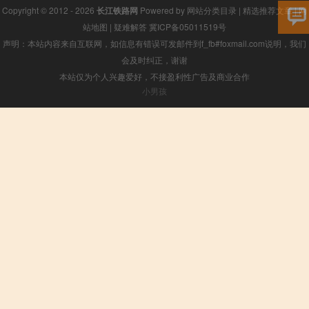
Copyright © 2012 - 2026
长江铁路网
Powered by
网站分类目录
|
精选推荐文章
|
网
站地图
|
疑难解答
冀ICP备05011519号
声明：本站内容来自互联网，如信息有错误可发邮件到f_fb#foxmail.com说明，我们
会及时纠正，谢谢
本站仅为个人兴趣爱好，不接盈利性广告及商业合作
小男孩