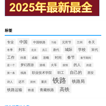
标签
中国
冬天
专业
元宵节
中国铁路
兰州
习俗
城际
学校
列车
宋代
唐代
冬季
北京
员工
工作
春节
时间
攻略
待遇
成都
春节期间
的人
梦幻西游
火车
游戏
疫情
是一个
的是
自己的
职业技术学院
职工
线路
西安
第一条
铁路
铁路局
还不
诗人
重庆
郑州
高铁
铁路运输
青藏铁路
铁道