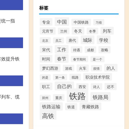
标签
责统一指
中国
专业
中国铁路
习俗
冬天
列车
元宵节
兰州
冬季
城际
学校
唐代
北京
员工
工作
宋代
攻略
待遇
成都
春节
有效提升铁
时间
春节期间
是一个
的人
梦幻西游
火车
游戏
疫情
职业技术学院
线路
第一条
的是
自己的
职工
还不
西安
诗人
铁路
铁路局
浮列车、缆
重庆
郑州
铁路运输
青藏铁路
铁道
高铁