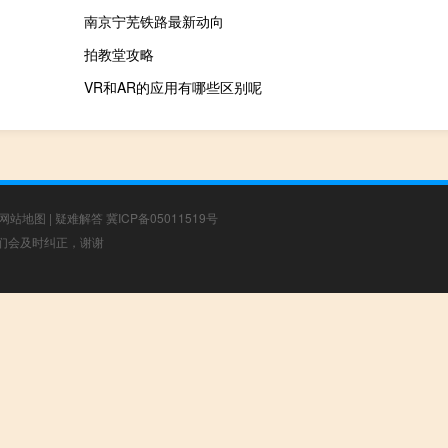
南京宁芜铁路最新动向
拍教堂攻略
VR和AR的应用有哪些区别呢
网站地图
|
疑难解答
冀ICP备05011519号
，我们会及时纠正，谢谢