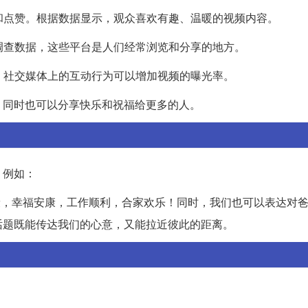
看和点赞。根据数据显示，观众喜欢有趣、温暖的视频内容。
据调查数据，这些平台是人们经常浏览和分享的地方。
频。社交媒体上的互动行为可以增加视频的曝光率。
，同时也可以分享快乐和祝福给更多的人。
，例如：
康，幸福安康，工作顺利，合家欢乐！同时，我们也可以表达对
话题既能传达我们的心意，又能拉近彼此的距离。