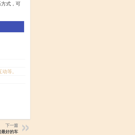
乐方式，可
互动等。
下一篇
门最好的车