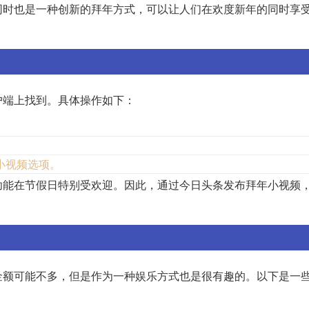
同时也是一种创新的拜年方式，可以让人们在欢度新年的同时享
户端上找到。具体操作如下：
小视频选项。
功能在节假日特别受欢迎。因此，通过今日头条发布拜年小视频
金额可能不多，但是作为一种娱乐方式也是很有趣的。以下是一