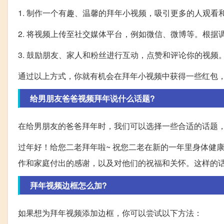
1. 制作一个有趣、温馨的拜年小视频，吸引更多的人观
2. 将视频上传至社交媒体平台，例如微信、微博等。根
3. 鼓励朋友、家人和粉丝进行互动，点赞和评论你的视
通过以上方式，你就有机会在拜年小视频中获得一些红包
给男朋友爸爸视频拜年说什么话题?
在给男朋友的爸爸拜年时，我们可以选择一些合适的话题
过年好！给您二老拜年啦~ 祝您二老在新的一年里身体健
作和家庭付出的感谢，以及对他们的祝福和关怀。这样的
拜年视频边框怎么加?
如果想为拜年视频添加边框，你可以尝试以下方法：