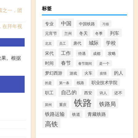
标签
素之一，团
中国
专业
中国铁路
习俗
，在拜年视
冬天
列车
元宵节
兰州
冬季
城际
学校
唐代
北京
员工
工作
宋代
攻略
待遇
成都
效果。根据
春节
时间
春节期间
是一个
的人
梦幻西游
火车
游戏
疫情
职业技术学院
线路
第一条
的是
自己的
职工
还不
西安
诗人
铁路
铁路局
重庆
郑州
铁路运输
青藏铁路
铁道
高铁