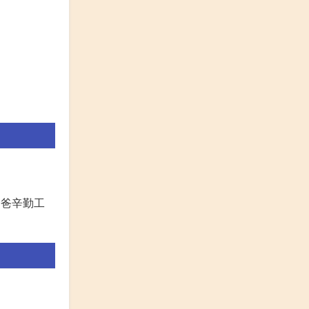
爸爸辛勤工