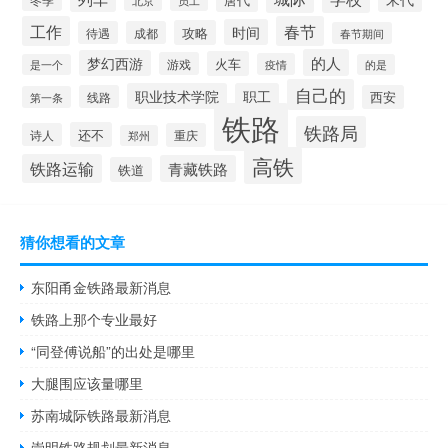
员工
工作
春节
时间
攻略
待遇
成都
春节期间
的人
梦幻西游
火车
游戏
疫情
是一个
的是
自己的
职业技术学院
职工
线路
西安
第一条
铁路
铁路局
还不
诗人
重庆
郑州
高铁
铁路运输
青藏铁路
铁道
猜你想看的文章
东阳甬金铁路最新消息
铁路上那个专业最好
“同登傅说船”的出处是哪里
大腿围应该量哪里
苏南城际铁路最新消息
崇明铁路规划最新消息