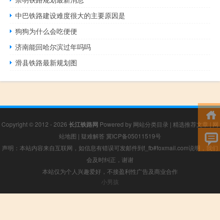
中巴铁路建设难度很大的主要原因是
狗狗为什么会吃便便
济南能回哈尔滨过年吗吗
滑县铁路最新规划图
Copyright © 2012 - 2026
长江铁路网
Powered by
网站分类目录
|
精选推荐文章
|
网
站地图
|
疑难解答
冀ICP备05011519号
声明：本站内容来自互联网，如信息有错误可发邮件到f_fb#foxmail.com说明，我们
会及时纠正，谢谢
本站仅为个人兴趣爱好，不接盈利性广告及商业合作
小男孩