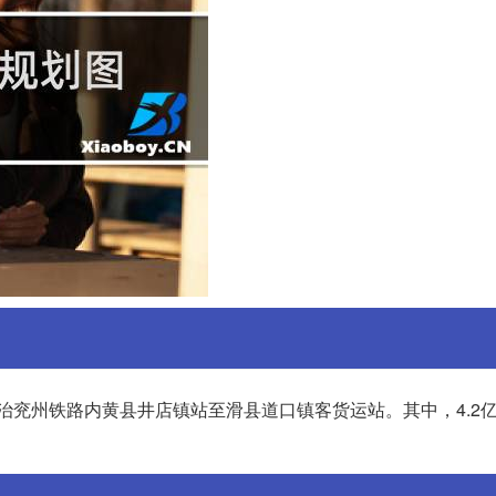
长治兖州铁路内黄县井店镇站至滑县道口镇客货运站。其中，4.2