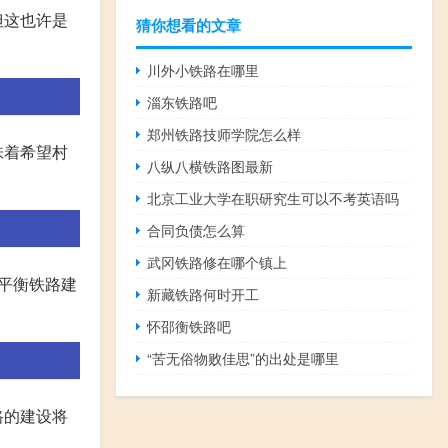
但这也许是
猜你想看的文章
川外小铁路在哪里
淄东铁路吧
郑州铁路技师学院怎么样
味着希望村
八纵八横铁路图最新
北京工业大学在职研究生可以不考英语吗
合同负债怎么算
武冈铁路修在哪个镇上
平衡铁路建
新藏铁路何时开工
怀邵衡铁路吧
“苦无俗物败佳思”的出处是哪里
路的建设将