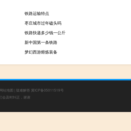
铁路运输特点
枣庄城市过年磕头吗
铁路快递多少钱一公斤
新中国第一条铁路
梦幻西游熔炼装备
网站地图
|
疑难解答
冀ICP备05011519号
，我们会及时纠正，谢谢