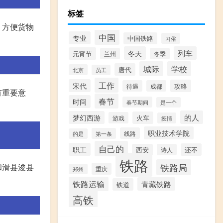
标签
，方便货物
中国
专业
中国铁路
习俗
冬天
列车
元宵节
兰州
冬季
城际
学校
唐代
北京
员工
工作
宋代
攻略
待遇
成都
有重要意
春节
时间
春节期间
是一个
的人
梦幻西游
火车
游戏
疫情
职业技术学院
线路
第一条
的是
自己的
职工
还不
西安
诗人
铁路
铁路局
和滑县浚县
重庆
郑州
铁路运输
青藏铁路
铁道
高铁