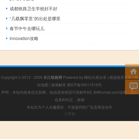
成都铁路卫生学校好不好
“几载飘零意”的出处是哪里
春节中午去哪玩儿
innovation攻略
Copyright © 2012 - 2026
长江铁路网
Powered by
网站分类目录
|
精选推荐文章
|
网
站地图
|
疑难解答
冀ICP备05011519号
声明：本站内容来自互联网，如信息有错误可发邮件到f_fb#foxmail.com说明，我们
会及时纠正，谢谢
本站仅为个人兴趣爱好，不接盈利性广告及商业合作
小男孩