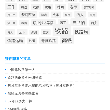
工作
春节
时间
攻略
待遇
成都
春节期间
的人
梦幻西游
火车
游戏
疫情
是一个
的是
自己的
职业技术学院
职工
线路
西安
第一条
铁路
铁路局
还不
诗人
重庆
郑州
高铁
铁路运输
青藏铁路
铁道
猜你想看的文章
中国修铁路第一人
铁路两侧多少米归铁路
响耳草图片泡水喝能治耳鸣吗（响耳草图片）
教师应具备哪些素养
57年鸡多大年龄
ps4病号攻略