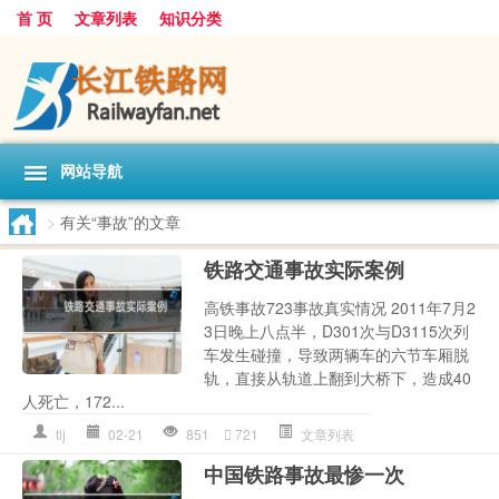
首 页
文章列表
知识分类
网站导航
>
有关“事故”的文章
铁路交通事故实际案例
高铁事故723事故真实情况 2011年7月2
3日晚上八点半，D301次与D3115次列
车发生碰撞，导致两辆车的六节车厢脱
轨，直接从轨道上翻到大桥下，造成40
人死亡，172...
tlj
02-21
851
721
文章列表
中国铁路事故最惨一次