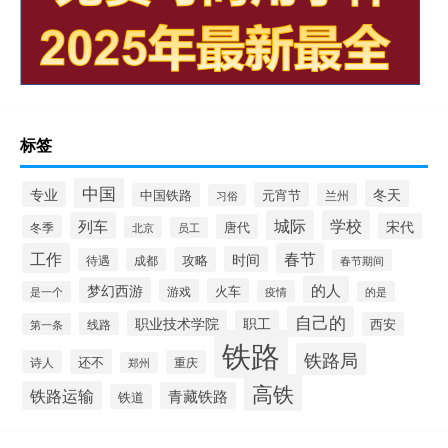
标签
中国
冬天
专业
元宵节
中国铁路
兰州
习俗
城际
学校
列车
宋代
唐代
冬季
北京
员工
工作
春节
时间
攻略
待遇
成都
春节期间
的人
梦幻西游
火车
游戏
疫情
是一个
的是
自己的
职业技术学院
职工
线路
西安
第一条
铁路
铁路局
还不
诗人
重庆
郑州
高铁
铁路运输
青藏铁路
铁道