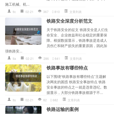
施工机械、机...
tlc
02-21
367
810
文章列表
铁路安全深度分析范文
关于铁路安全的征文 铁路安全是人们生
命安全、企业效益和社会稳定的重要保
障。根据数据显示，铁路事故是造成人
员伤亡和财产损失的重要原因，因此加
强铁路安...
tla
02-21
286
641
文章列表
铁路事故有哪些特点
以下围绕“铁路事故有哪些特点”主题解
决网友的困惑 铁路安全事故特点 铁路
安全事故的特点之一就是违章违纪。数
据显示，大部分铁路事故都源于不...
tls
02-21
82
682
文章列表
铁路运输的案例