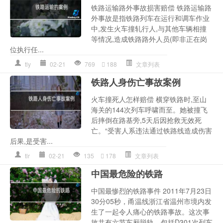
铁路运输路外事故损害赔偿 铁路运输路
外事故是指铁路列车在运行和调车作业
中,发生火车撞轧行人,与其他车辆相撞
等情况,造成铁路路外人员(即非正在岗
位执行任...
tly
02-21
769
188
文章列表
铁路人身伤亡事故案例
火车撞死人怎样赔偿 横穿铁路时,至山
海关的144次列车呼啸而至。她被撞飞
后摔倒在路基旁,5天后因抢救无效死
亡。“受害人系违法通过铁路线造成伤害
后果,是受害...
tlr
02-21
135
178
文章列表
中国最危险的铁路
中国最惨烈的铁路事件 2011年7月23日
30分05秒，甬温线浙江省温州市境内发
生了一起令人痛心的铁路事故。这次事
故共有六节车厢脱轨，包括D301次列车