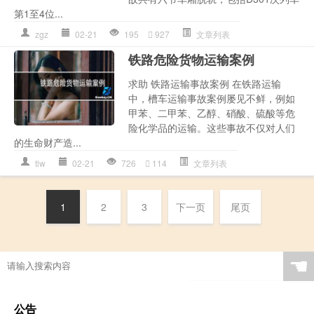
第1至4位...
zgz
02-21
195
927
文章列表
铁路危险货物运输案例
求助 铁路运输事故案例 在铁路运输
中，槽车运输事故案例屡见不鲜，例如
甲苯、二甲苯、乙醇、硝酸、硫酸等危
险化学品的运输。这些事故不仅对人们
的生命财产造...
tlw
02-21
726
114
文章列表
1
2
3
下一页
尾页
☚
公告