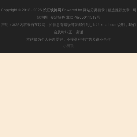
Copyright © 2012 - 2026
长江铁路网
Powered by
网站分类目录
|
精选推荐文章
|
网
站地图
|
疑难解答
冀ICP备05011519号
声明：本站内容来自互联网，如信息有错误可发邮件到f_fb#foxmail.com说明，我们
会及时纠正，谢谢
本站仅为个人兴趣爱好，不接盈利性广告及商业合作
小男孩