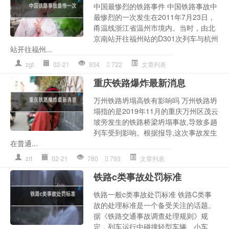
中国最惨烈的铁路事件 中国铁路事故中
最惨烈的一次发生在2011年7月23日，
甬温线浙江省温州市境内。当时，由北
京南站开往福州站的D301次列车与杭州
站开往福州...
zgt
02-21
934
722
文章列表
重庆铁路爆炸最新消息
万州铁路坍塌高铁有影响吗 万州铁路坍
塌指的是2019年11月的重庆万州区茂云
坡旁发生的铁路桥梁坍塌事故,导致多趟
列车受到影响。根据报导,这次事故发生
在普通...
zrt
02-21
780
793
文章列表
铁路c类事故处罚标准
铁路一般c类事故处罚标准 铁路C类事
故的处理标准是一个备受关注的话题。
据《铁路交通事故调查处理规则》规
定，列车运行中碰撞轻型车辆、小车、