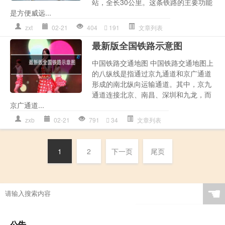
站，全长30公里。这条铁路的主要功能
是方便威远...
zxt
02-21
404
191
文章列表
最新版全国铁路示意图
中国铁路交通地图 中国铁路交通地图上
的八纵线是指通过京九通道和京广通道
形成的南北纵向运输通道。其中，京九
通道连接北京、南昌、深圳和九龙，而
京广通道...
zxb
02-21
791
34
文章列表
1
2
下一页
尾页
☚
公告