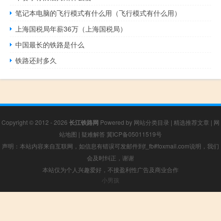
笔记本电脑的飞行模式有什么用（飞行模式有什么用）
上海国税局年薪36万（上海国税局）
中国最长的铁路是什么
铁路还封多久
Copyright © 2012 - 2026
长江铁路网
Powered by
网站分类目录
|
精选推荐文章
|
网
站地图
|
疑难解答
冀ICP备05011519号
声明：本站内容来自互联网，如信息有错误可发邮件到f_fb#foxmail.com说明，我们
会及时纠正，谢谢
本站仅为个人兴趣爱好，不接盈利性广告及商业合作
小男孩