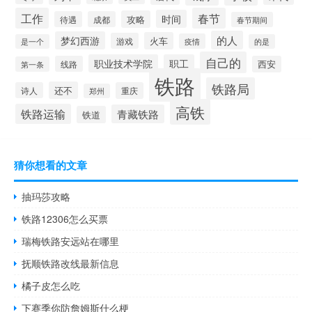
工作
春节
时间
攻略
待遇
成都
春节期间
的人
梦幻西游
火车
游戏
疫情
是一个
的是
自己的
职业技术学院
职工
线路
西安
第一条
铁路
铁路局
还不
诗人
重庆
郑州
高铁
铁路运输
青藏铁路
铁道
猜你想看的文章
抽玛莎攻略
铁路12306怎么买票
瑞梅铁路安远站在哪里
抚顺铁路改线最新信息
橘子皮怎么吃
下赛季你防詹姆斯什么梗