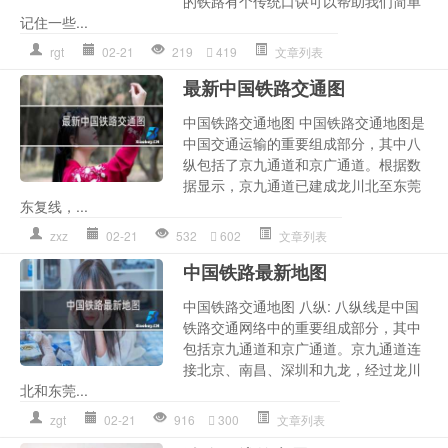
的铁路有个传统口诀可以帮助我们简单
记住一些...
rgt
02-21
219
419
文章列表
最新中国铁路交通图
中国铁路交通地图 中国铁路交通地图是
中国交通运输的重要组成部分，其中八
纵包括了京九通道和京广通道。根据数
据显示，京九通道已建成龙川北至东莞
东复线，...
zxz
02-21
532
602
文章列表
中国铁路最新地图
中国铁路交通地图 八纵: 八纵线是中国
铁路交通网络中的重要组成部分，其中
包括京九通道和京广通道。京九通道连
接北京、南昌、深圳和九龙，经过龙川
北和东莞...
zgt
02-21
916
300
文章列表