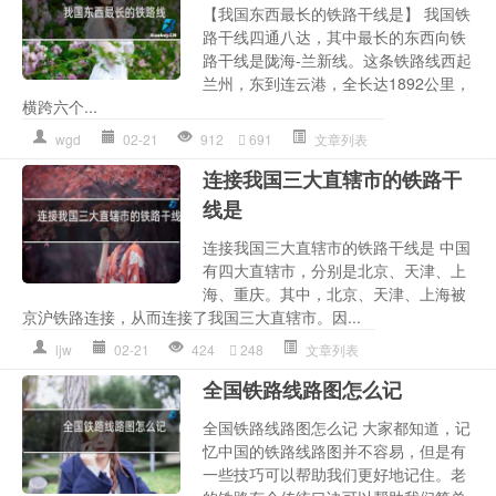
【我国东西最长的铁路干线是】 我国铁
路干线四通八达，其中最长的东西向铁
路干线是陇海-兰新线。这条铁路线西起
兰州，东到连云港，全长达1892公里，
横跨六个...
wgd
02-21
912
691
文章列表
连接我国三大直辖市的铁路干
线是
连接我国三大直辖市的铁路干线是 中国
有四大直辖市，分别是北京、天津、上
海、重庆。其中，北京、天津、上海被
京沪铁路连接，从而连接了我国三大直辖市。因...
ljw
02-21
424
248
文章列表
全国铁路线路图怎么记
全国铁路线路图怎么记 大家都知道，记
忆中国的铁路线路图并不容易，但是有
一些技巧可以帮助我们更好地记住。老