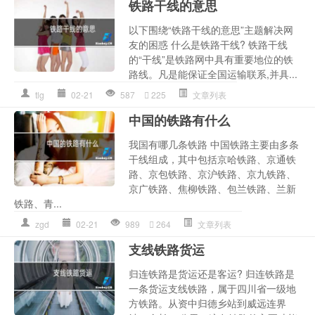
铁路干线的意思
以下围绕“铁路干线的意思”主题解决网
友的困惑 什么是铁路干线? 铁路干线
的“干线”是铁路网中具有重要地位的铁
路线。凡是能保证全国运输联系,并具...
tlg
02-21
587
225
文章列表
中国的铁路有什么
我国有哪几条铁路 中国铁路主要由多条
干线组成，其中包括京哈铁路、京通铁
路、京包铁路、京沪铁路、京九铁路、
京广铁路、焦柳铁路、包兰铁路、兰新
铁路、青...
zgd
02-21
989
264
文章列表
支线铁路货运
归连铁路是货运还是客运? 归连铁路是
一条货运支线铁路，属于四川省一级地
方铁路。从资中归德乡站到威远连界