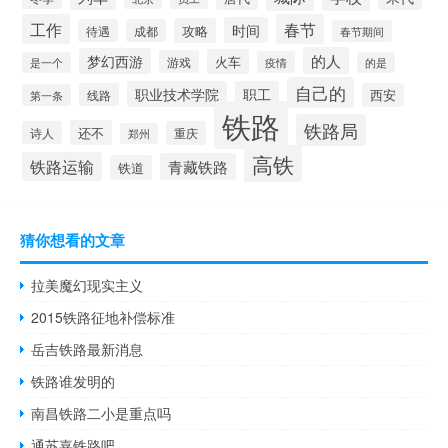
工作
春节
时间
攻略
待遇
成都
春节期间
的人
梦幻西游
火车
游戏
疫情
是一个
的是
自己的
职业技术学院
职工
线路
西安
第一条
铁路
铁路局
还不
诗人
重庆
郑州
高铁
铁路运输
青藏铁路
铁道
猜你想看的文章
拉美魔幻现实主义
2015铁路征地补偿标准
岳吉铁路最新消息
铁路谁发明的
南昌铁路二小是重点吗
通苏嘉铁路吧