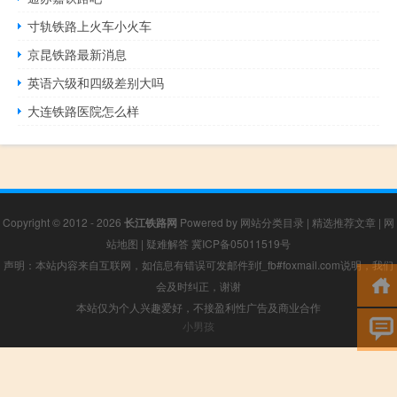
寸轨铁路上火车小火车
京昆铁路最新消息
英语六级和四级差别大吗
大连铁路医院怎么样
Copyright © 2012 - 2026
长江铁路网
Powered by
网站分类目录
|
精选推荐文章
|
网
站地图
|
疑难解答
冀ICP备05011519号
声明：本站内容来自互联网，如信息有错误可发邮件到f_fb#foxmail.com说明，我们
会及时纠正，谢谢
本站仅为个人兴趣爱好，不接盈利性广告及商业合作
小男孩