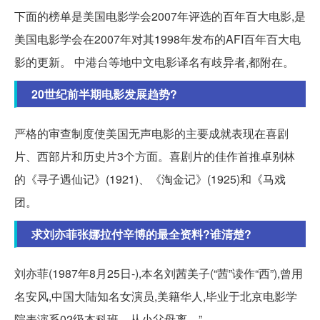
下面的榜单是美国电影学会2007年评选的百年百大电影,是
美国电影学会在2007年对其1998年发布的AFI百年百大电
影的更新。 中港台等地中文电影译名有歧异者,都附在。
20世纪前半期电影发展趋势?
严格的审查制度使美国无声电影的主要成就表现在喜剧
片、西部片和历史片3个方面。喜剧片的佳作首推卓别林
的《寻子遇仙记》(1921)、《淘金记》(1925)和《马戏
团。
求刘亦菲张娜拉付辛博的最全资料?谁清楚?
刘亦菲(1987年8月25日-),本名刘茜美子(“茜”读作“西”),曾用
名安风,中国大陆知名女演员,美籍华人,毕业于北京电影学
院表演系02级本科班。从小父母离... ” ——。