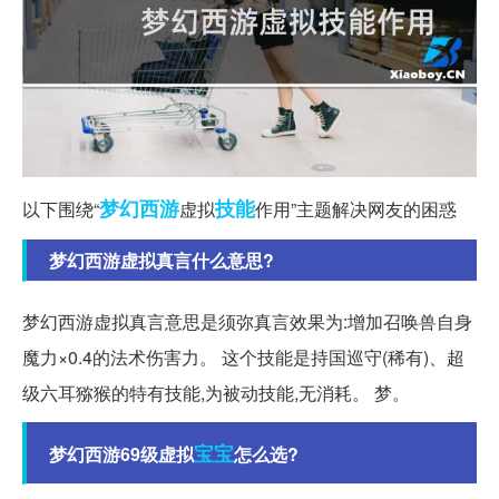
梦幻西游
技能
以下围绕“
虚拟
作用”主题解决网友的困惑
梦幻西游虚拟真言什么意思?
梦幻西游虚拟真言意思是须弥真言效果为:增加召唤兽自身
魔力×0.4的法术伤害力。 这个技能是持国巡守(稀有)、超
级六耳猕猴的特有技能,为被动技能,无消耗。 梦。
宝宝
梦幻西游69级虚拟
怎么选?