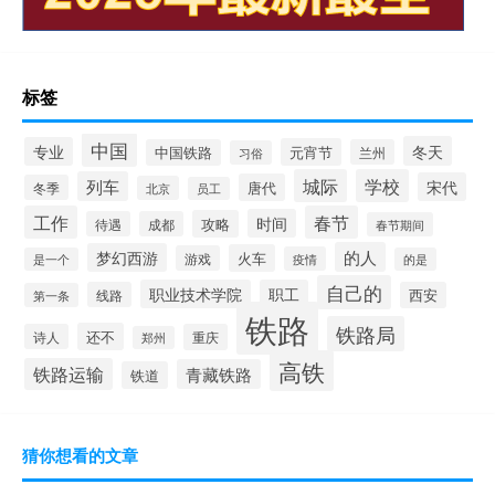
标签
中国
冬天
专业
元宵节
中国铁路
兰州
习俗
城际
学校
列车
宋代
唐代
冬季
北京
员工
工作
春节
时间
攻略
待遇
成都
春节期间
的人
梦幻西游
火车
游戏
疫情
是一个
的是
自己的
职业技术学院
职工
线路
西安
第一条
铁路
铁路局
还不
诗人
重庆
郑州
高铁
铁路运输
青藏铁路
铁道
猜你想看的文章