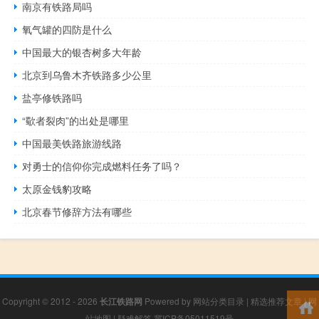
南京有铁路局吗
氧气罐的四防是什么
中国最大的银杏树多大年龄
北京到乌鲁木齐铁路多少公里
盐亭修铁路吗
“歜者裂肉”的出处是哪里
中国最美铁路旅游线路
对勇士的信仰你完成燃料任务了吗？
太原金钱豹攻略
北京春节修辞方法有哪些
Copyright © 2012 - 2026
长江铁路网
Powered by
网站分类目录
|
精选推荐文章
|
网
站地图
|
疑难解答
冀ICP备05011519号