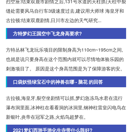
烈空座:结束双鹿市剧情之后,131号水道的天柱抓(天柱中裂
缝处需要风马自行车3级速度过去,建议用大师球 海皇牙和
古拉顿:结束双鹿剧情,日川市左边的天气研究...
方特梦幻王国空中飞龙身高要求?
方特丛林飞龙玩乐项目的限制身高为110cm~195cm之间,
也就是说只要身高在这个范围内就可以尽情地体验乐园的
刺激项目了。 原因是这个身高范围是为了保障游客的安。
口袋妖怪绿宝石中的神兽在哪 - 脑花 的回答
古拉顿,海皇牙,裂空坐剧情可以抓,梦幻急冻鸟水君在流行
瀑布洞里面,冰神柱在看看洞的冰洞里,钢神柱雷皇闪电鸟在
新银叶,炎帝在冠军之路,火焰鸟超梦在。
2021梦幻西游手游化生寺带什么阵好?