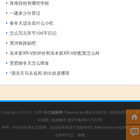
珠海技校有哪些学校
一建多少分算过
春冬天适合卖什么小吃
怎么写元宵节100字日记
黑河铁路贴吧
东本新XR-V的评价和东本新XR-V的配置怎么样
育肥猪冬天怎么喂食
“渥洼天马去追风”的出处是哪里
Copyright © 2012 - 2026
长江铁路网
Powered by
网站分类目录
|
精选推荐文章
|
网
站地图
|
疑难解答
冀ICP备05011519号
声明：本站内容来自互联网，如信息有错误可发邮件到f_fb#foxmail.com说明，我们
会及时纠正，谢谢