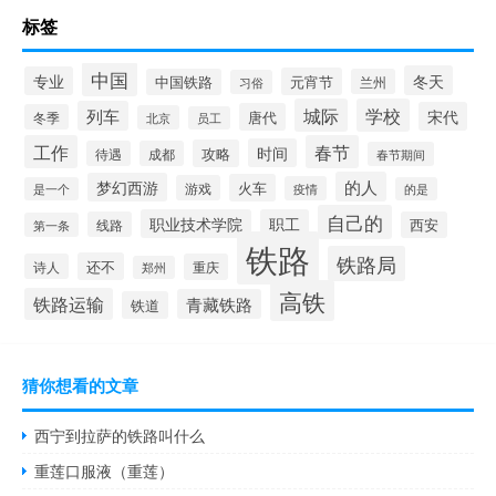
标签
中国
冬天
专业
元宵节
中国铁路
兰州
习俗
城际
学校
列车
宋代
唐代
冬季
北京
员工
工作
春节
时间
攻略
待遇
成都
春节期间
的人
梦幻西游
火车
游戏
疫情
是一个
的是
自己的
职业技术学院
职工
线路
西安
第一条
铁路
铁路局
还不
诗人
重庆
郑州
高铁
铁路运输
青藏铁路
铁道
猜你想看的文章
西宁到拉萨的铁路叫什么
重莲口服液（重莲）