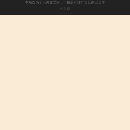
本站仅为个人兴趣爱好，不接盈利性广告及商业合作
小男孩