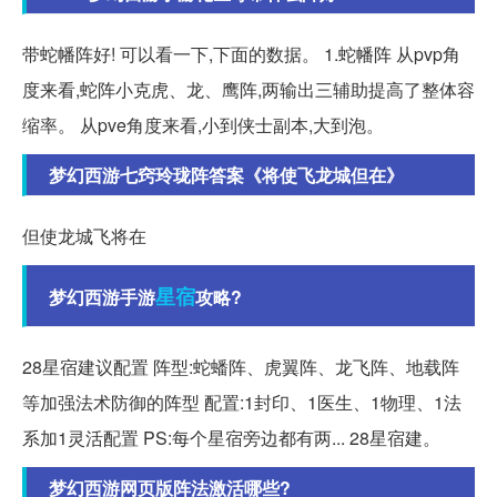
带蛇幡阵好! 可以看一下,下面的数据。 1.蛇幡阵 从pvp角
度来看,蛇阵小克虎、龙、鹰阵,两输出三辅助提高了整体容
缩率。 从pve角度来看,小到侠士副本,大到泡。
梦幻西游七窍玲珑阵答案《将使飞龙城但在》
但使龙城飞将在
星宿
梦幻西游手游
攻略?
28星宿建议配置 阵型:蛇蟠阵、虎翼阵、龙飞阵、地载阵
等加强法术防御的阵型 配置:1封印、1医生、1物理、1法
系加1灵活配置 PS:每个星宿旁边都有两... 28星宿建。
梦幻西游网页版阵法激活哪些?