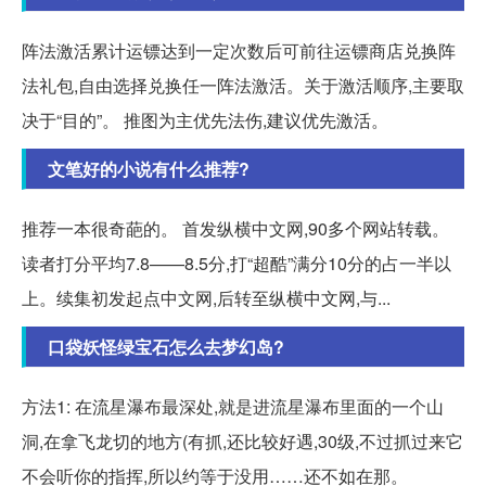
阵法激活累计运镖达到一定次数后可前往运镖商店兑换阵
法礼包,自由选择兑换任一阵法激活。关于激活顺序,主要取
决于“目的”。 推图为主优先法伤,建议优先激活。
文笔好的小说有什么推荐?
推荐一本很奇葩的。 首发纵横中文网,90多个网站转载。
读者打分平均7.8——8.5分,打“超酷”满分10分的占一半以
上。续集初发起点中文网,后转至纵横中文网,与...
口袋妖怪绿宝石怎么去梦幻岛?
方法1: 在流星瀑布最深处,就是进流星瀑布里面的一个山
洞,在拿飞龙切的地方(有抓,还比较好遇,30级,不过抓过来它
不会听你的指挥,所以约等于没用……还不如在那。