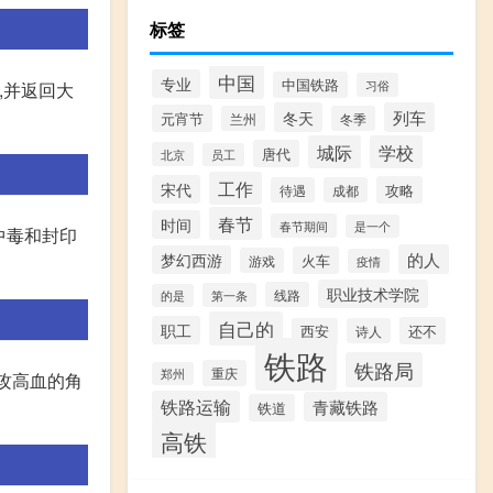
标签
中国
专业
中国铁路
习俗
,并返回大
冬天
列车
元宵节
兰州
冬季
城际
学校
唐代
北京
员工
工作
宋代
攻略
待遇
成都
春节
时间
春节期间
是一个
中毒和封印
的人
梦幻西游
火车
游戏
疫情
职业技术学院
线路
第一条
的是
自己的
职工
还不
西安
诗人
铁路
铁路局
重庆
郑州
高攻高血的角
铁路运输
青藏铁路
铁道
高铁