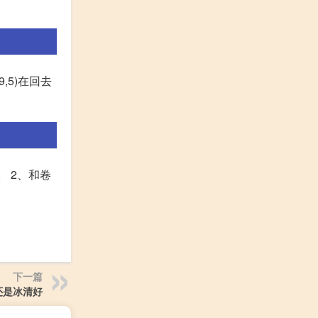
,5)在回去
。 2、和卷
下一篇
还是冰清好