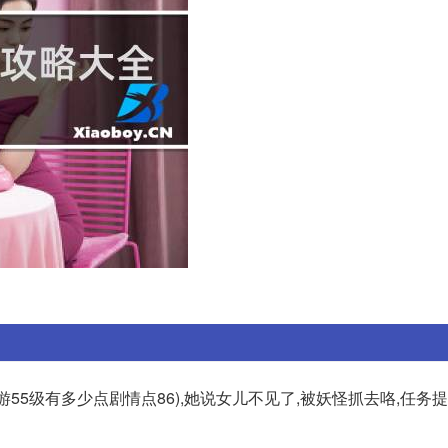
西游55级有多少点剧情点86),她说女儿不见了,被妖怪抓去咯,任务