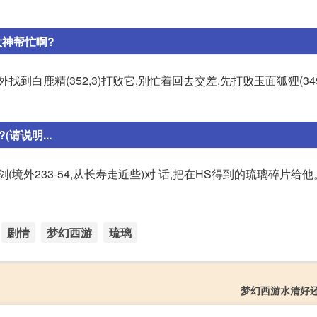
大神帮忙啊?
到白鹿精(352,3)打败它,别忙着回去交差,先打败玉面狐狸(349
请说明...
(境外233-54,从长寿走近些)对 话,把在HS得到的琉璃碎片给他
剧情
梦幻西游
琉璃
梦幻西游水清好