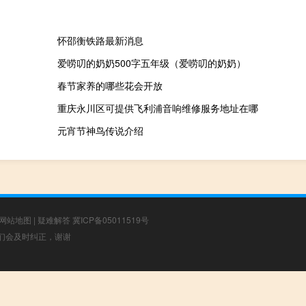
怀邵衡铁路最新消息
爱唠叨的奶奶500字五年级（爱唠叨的奶奶）
春节家养的哪些花会开放
重庆永川区可提供飞利浦音响维修服务地址在哪
元宵节神鸟传说介绍
网站地图
|
疑难解答
冀ICP备05011519号
，我们会及时纠正，谢谢