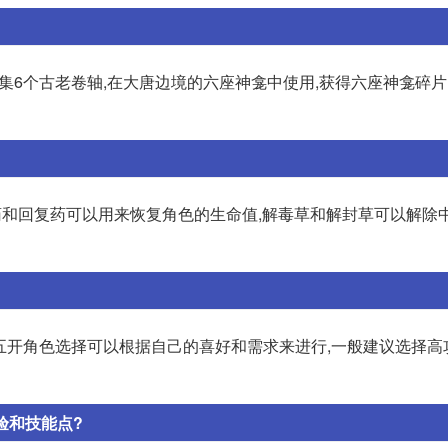
、收集6个古老卷轴,在大唐边境的六座神龛中使用,获得六座神龛碎片
:草药和回复药可以用来恢复角色的生命值,解毒草和解封草可以解除
选择:五开角色选择可以根据自己的喜好和需求来进行,一般建议选择
验和技能点?