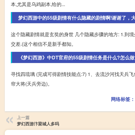
本,尤其是乌鸡副本,给的...
梦幻西游中的55级剧情有什么隐藏的剧情啊!谢谢了，
这个隐藏剧情就是玄奘的身世 几个隐藏步骤的地方: 1.到境外找
交差.(这个相信不是新手都知。
《梦幻西游》中DT官府的55级剧情任务是什么?怎么做?(
寻找四琉璃 (完成可得剧情技能点:7) 1、去流沙河找天兵飞剑
帘大将(天兵旁边)。
网络标签：
上一篇
梦幻西游汴梁城人多吗