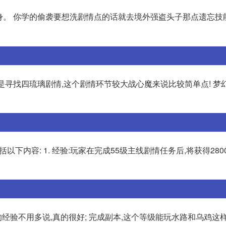
变身。 你学的偷袭要想洗剧情点的话就去境外强盗头子那点遗忘技
是寻找四琉璃剧情,这个剧情环节较大战心魔来说比较简单点! 梦幻
下内容: 1. 经验:玩家在完成55级主线剧情任务后,将获得280
的经验不用多说,真的很好; 完成副本,这个等级能玩水路和乌鸡这