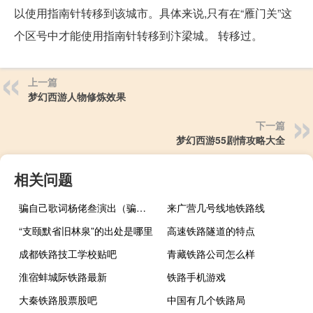
以使用指南针转移到该城市。具体来说,只有在“雁门关”这
个区号中才能使用指南针转移到汴梁城。 转移过。
上一篇
梦幻西游人物修炼效果
下一篇
梦幻西游55剧情攻略大全
相关问题
骗自己歌词杨佬叁演出（骗自己歌词）
来广营几号线地铁路线
“支颐默省旧林泉”的出处是哪里
高速铁路隧道的特点
成都铁路技工学校贴吧
青藏铁路公司怎么样
淮宿蚌城际铁路最新
铁路手机游戏
大秦铁路股票股吧
中国有几个铁路局