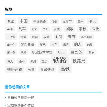
标签
中国
冬天
专业
元宵节
中国铁路
兰州
习俗
城际
学校
列车
宋代
唐代
冬季
北京
员工
工作
春节
时间
攻略
待遇
成都
春节期间
的人
梦幻西游
火车
游戏
疫情
是一个
的是
自己的
职业技术学院
职工
线路
西安
第一条
铁路
铁路局
还不
诗人
重庆
郑州
高铁
铁路运输
青藏铁路
铁道
猜你想看的文章
田桓铁路最新进展
宝成铁路是个错误