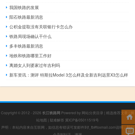
我国铁路的发展
阳石铁路最新消息
公积金提取没有关联银行卡怎么办
铁路局现场确认干什么
多丰铁路最新消息
地铁和铁路哪里工作好
离婚女人到婆家过年吉利吗
新车资讯：测评 特斯拉Model 3怎么样及全新吉利远景X3怎么样
Copyright © 2012 - 2026
长江铁路网
Powered by
网站分类目录
|
精选推荐文章
|
网
站地图
|
疑难解答
冀ICP备05011519号
声明：本站内容来自互联网，如信息有错误可发邮件到f_fb#foxmail.com说明，我们
会及时纠正，谢谢