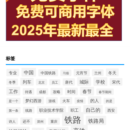
标签
中国
冬天
专业
元宵节
中国铁路
兰州
习俗
城际
学校
列车
宋代
唐代
冬季
北京
员工
工作
春节
时间
攻略
待遇
成都
春节期间
的人
梦幻西游
火车
游戏
疫情
是一个
的是
自己的
职业技术学院
职工
线路
西安
第一条
铁路
铁路局
还不
诗人
重庆
郑州