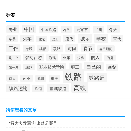
标签
中国
冬天
专业
元宵节
中国铁路
兰州
习俗
城际
学校
列车
宋代
唐代
冬季
北京
员工
工作
春节
时间
攻略
待遇
成都
春节期间
的人
梦幻西游
火车
游戏
疫情
是一个
的是
自己的
职业技术学院
职工
线路
西安
第一条
铁路
铁路局
还不
诗人
重庆
郑州
高铁
铁路运输
青藏铁路
铁道
猜你想看的文章
“晋大夫发焉”的出处是哪里