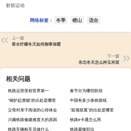
射箭运动
网络标签：
冬季
崂山
适合
上一篇
香水柠檬冬天如何御寒保暖
下一篇
东北冬天怎么种玉米苗
相关问题
铁路运营里程世界第一
春节分为哪些阶段
“铜炉起澹烟”的出处是哪里
中国有多少条铁路线
父母对亲子阅读的心得体会
“延颈鼓翼”的出处是哪里
川藏铁路修建难度大的原因
铁路e卡通怎么用
铁路车辆检车员做什么
铁路最惨职位