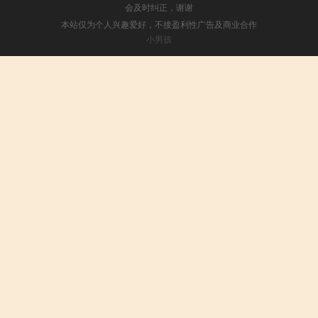
会及时纠正，谢谢
本站仅为个人兴趣爱好，不接盈利性广告及商业合作
小男孩