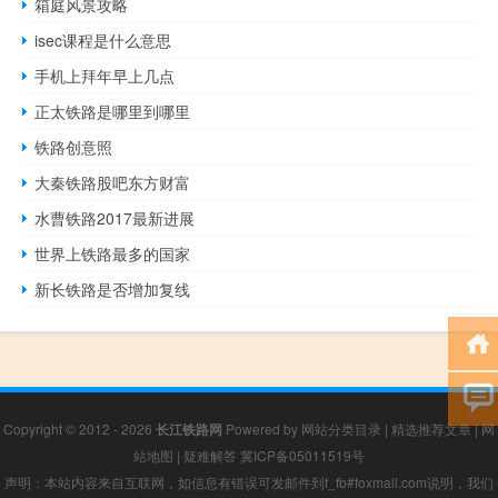
箱庭风景攻略
isec课程是什么意思
手机上拜年早上几点
正太铁路是哪里到哪里
铁路创意照
大秦铁路股吧东方财富
水曹铁路2017最新进展
世界上铁路最多的国家
新长铁路是否增加复线
Copyright © 2012 - 2026
长江铁路网
Powered by
网站分类目录
|
精选推荐文章
|
网
站地图
|
疑难解答
冀ICP备05011519号
声明：本站内容来自互联网，如信息有错误可发邮件到f_fb#foxmail.com说明，我们