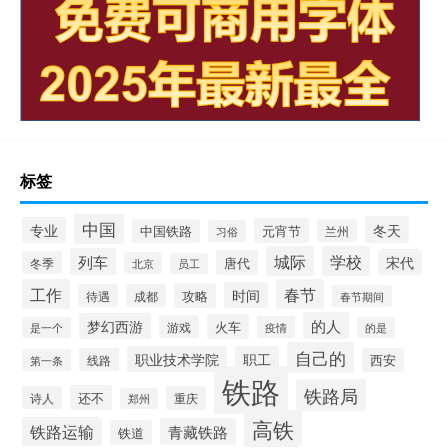
标签
中国
冬天
专业
元宵节
中国铁路
兰州
习俗
城际
学校
列车
宋代
唐代
冬季
北京
员工
工作
春节
时间
攻略
待遇
成都
春节期间
的人
梦幻西游
火车
游戏
疫情
是一个
的是
自己的
职业技术学院
职工
线路
西安
第一条
铁路
铁路局
还不
诗人
重庆
郑州
高铁
铁路运输
青藏铁路
铁道