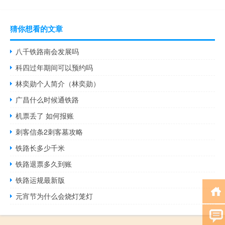
猜你想看的文章
八千铁路南会发展吗
科四过年期间可以预约吗
林奕勋个人简介（林奕勋）
广昌什么时候通铁路
机票丢了 如何报账
刺客信条2刺客墓攻略
铁路长多少千米
铁路退票多久到账
铁路运规最新版
元宵节为什么会烧灯笼灯