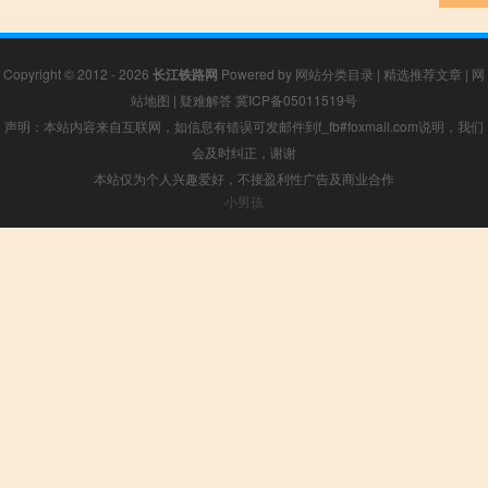
Copyright © 2012 - 2026
长江铁路网
Powered by
网站分类目录
|
精选推荐文章
|
网
站地图
|
疑难解答
冀ICP备05011519号
声明：本站内容来自互联网，如信息有错误可发邮件到f_fb#foxmail.com说明，我们
会及时纠正，谢谢
本站仅为个人兴趣爱好，不接盈利性广告及商业合作
小男孩