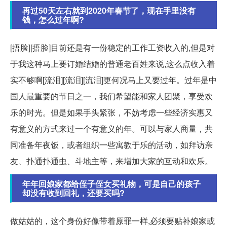
再过50天左右就到2020年春节了，现在手里没有
钱，怎么过年啊?
[捂脸][捂脸]目前还是有一份稳定的工作工资收入的,但是对
于我这种马上要订婚结婚的普通老百姓来说,这么点收入着
实不够啊[流泪][流泪][流泪]更何况马上又要过年。过年是中
国人最重要的节日之一，我们希望能和家人团聚，享受欢
乐的时光。但是如果手头紧张，不妨考虑一些经济实惠又
有意义的方式来过一个有意义的年。可以与家人商量，共
同准备年夜饭，或者组织一些寓教于乐的活动，如拜访亲
友、扑通扑通虫、斗地主等，来增加大家的互动和欢乐。
年年回娘家都给侄子侄女买礼物，可是自己的孩子
却没有收到回礼，还要买吗?
做姑姑的，这个身份好像带着原罪一样,必须要贴补娘家或