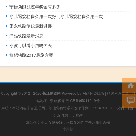
宁德新能源过年奖金有多少
小儿退烧栓多久用一次好（小儿退烧栓多久用一次）
邵永铁路复线最新进展
津雄铁路最新消息
小孩可以看小猫吗冬天
柳韶铁路2017最终方案
Copyright © 2012 - 2026
长江铁路网
Powered by
网站分类目录
|
精选推荐文章
|
网
站地图
|
疑难解答
冀ICP备05011519号
声明：本站内容来自互联网，如信息有错误可发邮件到f_fb#foxmail.com说明，我们
会及时纠正，谢谢
本站仅为个人兴趣爱好，不接盈利性广告及商业合作
小男孩