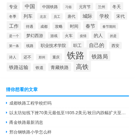
中国
冬天
专业
元宵节
中国铁路
兰州
习俗
城际
学校
列车
宋代
唐代
冬季
北京
员工
工作
春节
时间
攻略
待遇
成都
春节期间
的人
梦幻西游
火车
游戏
疫情
是一个
的是
自己的
职业技术学院
职工
线路
西安
第一条
铁路
铁路局
还不
诗人
重庆
郑州
高铁
铁路运输
青藏铁路
铁道
猜你想看的文章
成都铁路工程学校烂吗
以太坊短线下挫70美元最低至1935.2美元/枚日内跌幅扩大至逾5.00%
甬金铁路最新消息
邢台钢铁路小学怎么样