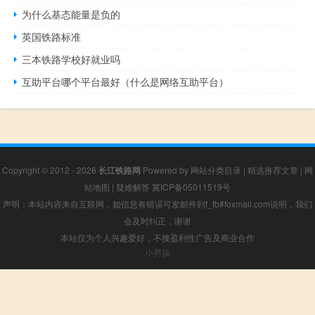
为什么基态能量是负的
英国铁路标准
三本铁路学校好就业吗
互助平台哪个平台最好（什么是网络互助平台）
Copyright © 2012 - 2026
长江铁路网
Powered by
网站分类目录
|
精选推荐文章
|
网
站地图
|
疑难解答
冀ICP备05011519号
声明：本站内容来自互联网，如信息有错误可发邮件到f_fb#foxmail.com说明，我们
会及时纠正，谢谢
本站仅为个人兴趣爱好，不接盈利性广告及商业合作
小男孩