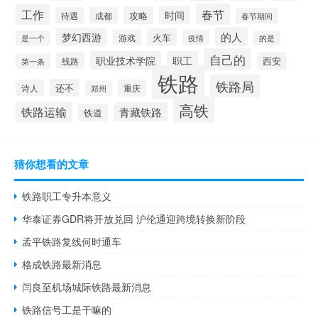
工作
春节
时间
攻略
待遇
成都
春节期间
的人
梦幻西游
火车
游戏
疫情
是一个
的是
自己的
职业技术学院
职工
线路
西安
第一条
铁路
铁路局
还不
诗人
重庆
郑州
高铁
铁路运输
青藏铁路
铁道
猜你想看的文章
铁路职工专升本意义
华泰证券GDR将开放兑回 沪伦通迎跨境转换新阶段
孟平铁路复线何时通车
格成铁路最新消息
闫良至机场城际铁路最新消息
铁路信号工是干嘛的