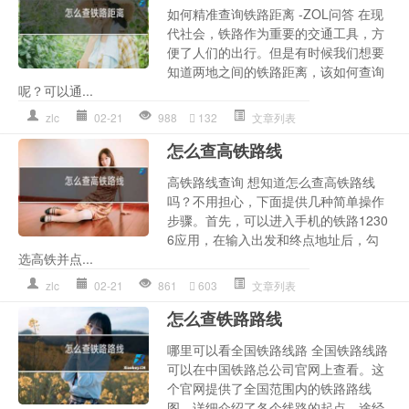
如何精准查询铁路距离 -ZOL问答 在现
代社会，铁路作为重要的交通工具，方
便了人们的出行。但是有时候我们想要
知道两地之间的铁路距离，该如何查询
呢？可以通...
zlc
02-21
988
132
文章列表
怎么查高铁路线
高铁路线查询 想知道怎么查高铁路线
吗？不用担心，下面提供几种简单操作
步骤。首先，可以进入手机的铁路1230
6应用，在输入出发和终点地址后，勾
选高铁并点...
zlc
02-21
861
603
文章列表
怎么查铁路路线
哪里可以看全国铁路线路 全国铁路线路
可以在中国铁路总公司官网上查看。这
个官网提供了全国范围内的铁路路线
图，详细介绍了各个线路的起点、途经