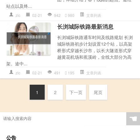
站点以及终...
zlc
02-21
942
980
文章列表
长浏城际铁路最新消息
长浏城际铁路通车时间及线路规划 长浏
城际铁路初步计划设置12个站，以高架
桥形式穿越长沙市，以长大隧道形式穿
越黄花机场和蕉溪岭，全线大部分为高
架。途中...
zlc
02-21
491
195
文章列表
1
2
下一页
尾页
☚
公告