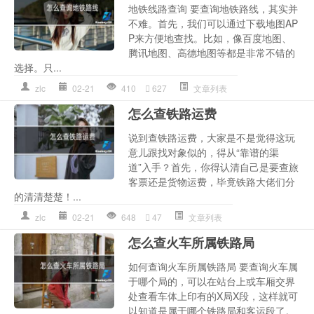
地铁线路查询 要查询地铁路线，其实并
不难。首先，我们可以通过下载地图AP
P来方便地查找。比如，像百度地图、
腾讯地图、高德地图等都是非常不错的
选择。只...
zlc
02-21
410
627
文章列表
怎么查铁路运费
说到查铁路运费，大家是不是觉得这玩
意儿跟找对象似的，得从“靠谱的渠
道”入手？首先，你得认清自己是要查旅
客票还是货物运费，毕竟铁路大佬们分
的清清楚楚！...
zlc
02-21
648
47
文章列表
怎么查火车所属铁路局
如何查询火车所属铁路局 要查询火车属
于哪个局的，可以在站台上或车厢交界
处查看车体上印有的X局X段，这样就可
以知道是属于哪个铁路局和客运段了。