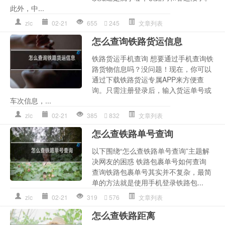
此外，中...
zlc
02-21
655
245
文章列表
怎么查询铁路货运信息
铁路货运手机查询 想要通过手机查询铁
路货物信息吗？没问题！现在，你可以
通过下载铁路货运专属APP来方便查
询。只需注册登录后，输入货运单号或
车次信息，...
zlc
02-21
385
832
文章列表
怎么查铁路单号查询
以下围绕“怎么查铁路单号查询”主题解
决网友的困惑 铁路包裹单号如何查询
查询铁路包裹单号其实并不复杂，最简
单的方法就是使用手机登录铁路包...
zlc
02-21
319
576
文章列表
怎么查铁路距离