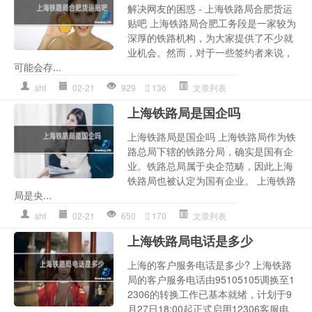
解决网友的困惑 - 上海铁路局合肥货运
贴吧 上海铁路局合肥工务段是一家较为
深厚的铁路机构，为大家提供了不少就
业机会。然而，对于一些签约者来说，
可能会存...
sht
02-21
929
136
文章列表
上海铁路局是国企吗
上海铁路局是国企吗 上海铁路局作为铁
路总局下辖的铁路分局，确实是国有企
业。铁路总局属于央企范畴，因此上海
铁路局也被认定为国有企业。 上海铁路
局是央...
sht
02-21
650
170
文章列表
上海铁路局电话是多少
上海的客户服务电话是多少? 上海铁路
局的客户服务电话由95105105调换至1
2306的转换工作已基本就绪，计划于9
月27日18:00起正式启用12306客服电