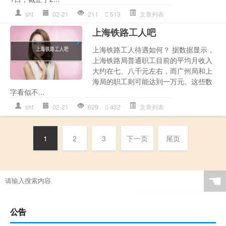
sht
02-21
211
613
文章列表
上海铁路工人吧
上海铁路工人待遇如何？ 据数据显示，
上海铁路局普通职工目前的平均月收入
大约在七、八千元左右，而广州局和上
海局的职工则可能达到一万元。这些数
字看似不...
sht
02-21
629
432
文章列表
1
2
3
下一页
尾页
☚
公告