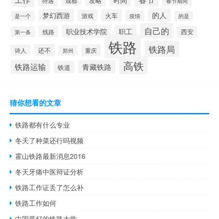
攻略
待遇
成都
春节期间
的人
梦幻西游
火车
游戏
疫情
是一个
的是
自己的
职业技术学院
职工
线路
西安
第一条
铁路
铁路局
还不
诗人
重庆
郑州
高铁
铁路运输
青藏铁路
铁道
猜你想看的文章
铁路都有什么专业
冬天了种菜还行吗视频
霍山铁路最新消息2016
冬天牙痛中医辩证分析
铁路工作证丢了怎么补
铁路工作如何
中国最好的铁路大学