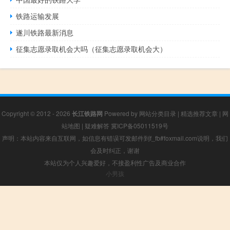
铁路运输发展
遂川铁路最新消息
征集志愿录取机会大吗（征集志愿录取机会大）
Copyright © 2012 - 2026
长江铁路网
Powered by
网站分类目录
|
精选推荐文章
|
网
站地图
|
疑难解答
冀ICP备05011519号
声明：本站内容来自互联网，如信息有错误可发邮件到f_fb#foxmail.com说明，我们
会及时纠正，谢谢
本站仅为个人兴趣爱好，不接盈利性广告及商业合作
小男孩