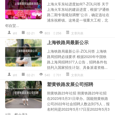
上海火车东站进度如何?-ZOL问答 关于
上海火车东站的建设进度，根据“沪通铁
路二期专项规划调整”公示，确定选址在
浦东祝桥镇。这将是一项重大工程，北
邻自贸...
sht
02-21
803
256
文章列表
上海铁路局最新公示
上海铁路局最新公示-ZOL问答 上海铁
路局招聘必须要求 根据2020年中国铁
路上海局招聘377人公告，招聘条件包
括列入国家招生计划、具备派遣资格...
sht
02-21
540
701
文章列表
塑黄铁路发展公司招聘
朔黄铁路23年社招 朔黄铁路23年社招
在2023年5月31日举办。国能朔黄铁路
公司2022年社会招聘人数达到75人，报
名时间是2022年5月17日至2022年5月3
1日，截止于2...