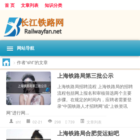
首 页
文章列表
知识分类
网站导航
>
作者“sht”的文章
上海铁路局第三批公示
上海铁路局招聘流程 上海铁路局的招聘
流程包括网上报名和审核筛选两个主要
步骤。在规定的时间内，应聘者需要登
录“中国铁路人才招聘网”或“上铁资讯
网”进行网...
sht
02-21
298
739
文章列表
上海铁路局合肥货运贴吧