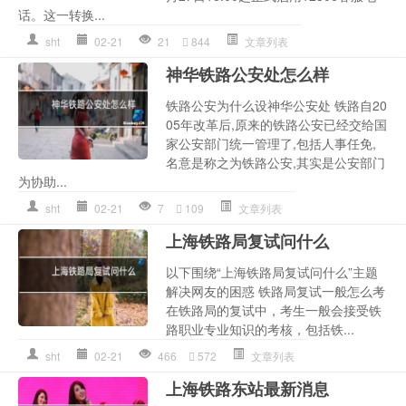
话。这一转换...
sht
02-21
21
844
文章列表
神华铁路公安处怎么样
铁路公安为什么设神华公安处 铁路自20
05年改革后,原来的铁路公安已经交给国
家公安部门统一管理了,包括人事任免,
名意是称之为铁路公安,其实是公安部门
为协助...
sht
02-21
7
109
文章列表
上海铁路局复试问什么
以下围绕“上海铁路局复试问什么”主题
解决网友的困惑 铁路局复试一般怎么考
在铁路局的复试中，考生一般会接受铁
路职业专业知识的考核，包括铁...
sht
02-21
466
572
文章列表
上海铁路东站最新消息