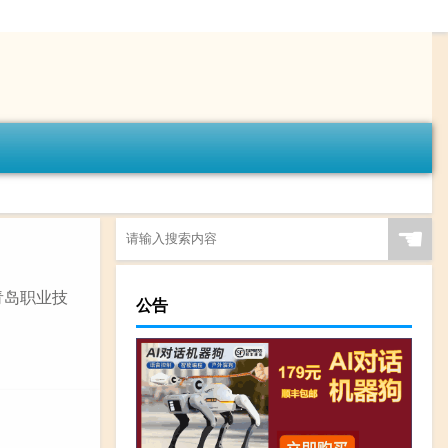
☚
青岛职业技
公告