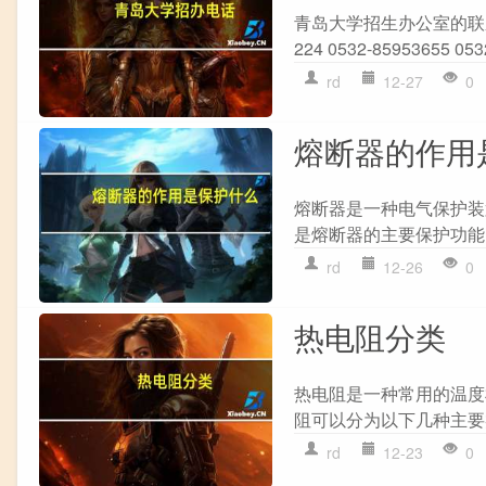
青岛大学招生办公室的联系电话是： 
224 0532-85953655 0
rd
12-27
0
熔断器的作用
熔断器是一种电气保护装
是熔断器的主要保护功能： 
rd
12-26
0
热电阻分类
热电阻是一种常用的温度
阻可以分为以下几种主要类型
rd
12-23
0