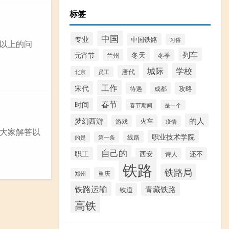
标签
中国
专业
中国铁路
习俗
以上的问
冬天
列车
元宵节
兰州
冬季
城际
学校
唐代
北京
员工
工作
宋代
攻略
待遇
成都
春节
时间
春节期间
是一个
的人
梦幻西游
火车
游戏
疫情
大家解答以
职业技术学院
线路
第一条
的是
自己的
职工
还不
西安
诗人
铁路
铁路局
重庆
郑州
铁路运输
青藏铁路
铁道
高铁