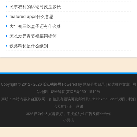
民事权利的诉讼时效是多长
featured apps什么意思
大年初三吃盒子还有什么菜
怎么发元宵节祝福词搞笑
铁路科长是什么级别
Copyright © 2012 - 2026
长江铁路网
Powered by
网站分类目录
|
精选推荐文章
|
网
站地图
|
疑难解答
冀ICP备05011519号
声明：本站内容来自互联网，如信息有错误可发邮件到f_fb#foxmail.com说明，我们
会及时纠正，谢谢
本站仅为个人兴趣爱好，不接盈利性广告及商业合作
小男孩