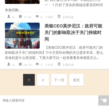
一： 1.打好了坚实的基础还要花些时间
来做些翻...
ly
11-10
0
942
文章列表
美银CEO莫伊尼汉：政府可能
关门的影响取决于关门持续时
间
【美银CEO莫伊尼汉：政府可能关门的
影响取决于关门持续时间】!!!今天受到全网的关注度非常高，那么
具体的是什么情况呢，下面大家可以一起来看看具体都是怎么...
ly
04-18
0
216
文章列表
1
2
下一页
尾页
☚