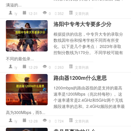
满溢的...
ly
12-31
0
352
文章列表
洛阳中专考大专要多少分
根据提供的信息，中专升大专的录取分
数线因年份和报考学校不同而有所变
化。以下是几个参考点： 2023年录取
控制分数线为170分。 不同学校可能有
不同的最低录...
ly
12-29
0
263
文章列表
路由器1200m什么意思
1200mbps的路由器指的是支持的最高
速率是1200Mbps（兆比特每秒）。这
个速率通常是2.4GHz和5GHz两个无线
频段速率的总和。2.4GHz频段的速率最
高为300Mbps，而5...
ly
12-28
0
724
文章列表