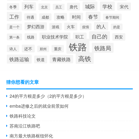
城际
学校
列车
宋代
唐代
冬季
北京
员工
工作
春节
时间
攻略
待遇
成都
春节期间
的人
梦幻西游
火车
游戏
疫情
是一个
的是
自己的
职业技术学院
职工
线路
西安
第一条
铁路
铁路局
还不
诗人
重庆
郑州
高铁
铁路运输
青藏铁路
铁道
猜你想看的文章
24的平方根是多少（2的平方根是多少）
emba进修之后的就业前景如何
铁路科技论文
苏南沿江铁路吧
南方最大铁路枢纽怀化