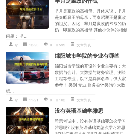
芈月是嬴政的什么
芈月是嬴政的高祖母。具体来说，芈月
是秦昭襄王的母亲，而秦昭襄王是嬴政
的祖父。因此，芈月是嬴政的爷爷的奶
奶，即嬴政的高祖母 其他小伙伴的相似
问题： 芈...
ly
12-23
0
595
文章列表
绵阳城市学院的专业有哪些
绵阳城市学院的开设的专业主要有：大
数据与会计、大数据与财务管理、测绘
工程等专业，以下是具体名单，供大家
参考！ 类别 专业 财务会计类(专) 大数
据...
ly
11-21
0
102
文章列表
没有英语基础学雅思
雅思考试中，没有英语基础要怎么学习
雅思呢? 没有英语基础要怎么学习雅思
呢?我们要怎么学习呢? 学雅思的方法