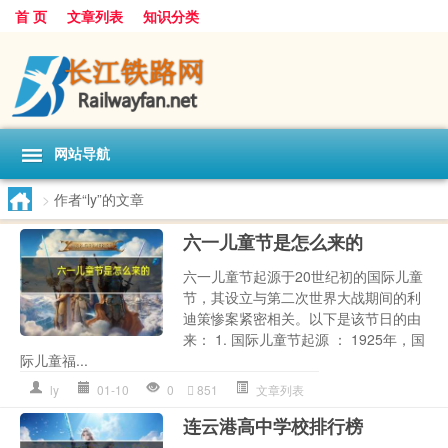
首 页
文章列表
知识分类
网站导航
>
作者“ly”的文章
六一儿童节是怎么来的
六一儿童节起源于20世纪初的国际儿童
节，其设立与第二次世界大战期间的利
迪策惨案紧密相关。以下是该节日的由
来： 1. 国际儿童节起源 ： 1925年，国
际儿童福...
ly
01-10
0
851
文章列表
连云港高中学校排行榜