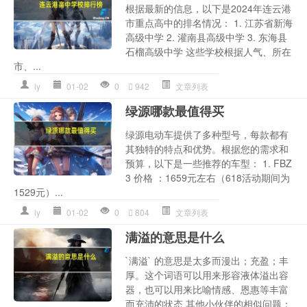
根据最新的信息，以下是2024年连云港
市重点高中的排名情况： 1. 江苏省新海
高级中学 2. 灌南县高级中学 3. 东海县
石榴高级中学 这些学校根据人气、所在
市、...
ly
01-02
0
942
文章列表
绿源哪款最值得买
绿源电动车提供了多种型号，每款都有
其独特的特点和优势。根据您的需求和
预算，以下是一些推荐的车型： 1. FBZ
3 价格 ：1659元左右（618活动期间为
1529元）...
ly
01-02
0
804
文章列表
满溢的意思是什么
`满溢` 的意思是太多而漫出；充盈；丰
厚。这个词语可以用来形容液体溢出容
器，也可以用来比喻情感、恩惠等丰富
而充沛的状态 其他小伙伴的相似问题：