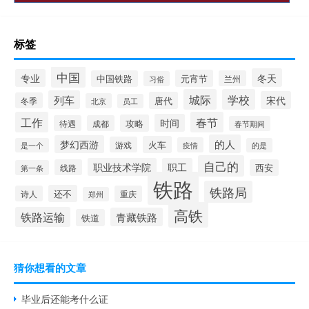
标签
中国
冬天
专业
元宵节
中国铁路
兰州
习俗
城际
学校
列车
宋代
唐代
冬季
北京
员工
工作
春节
时间
攻略
待遇
成都
春节期间
的人
梦幻西游
火车
游戏
疫情
是一个
的是
自己的
职业技术学院
职工
线路
西安
第一条
铁路
铁路局
还不
诗人
重庆
郑州
高铁
铁路运输
青藏铁路
铁道
猜你想看的文章
毕业后还能考什么证