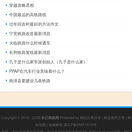
穿越攻略丞相
中国最远的高铁路线
过年回农村最好的方法作文
宁芜铁路改造最新消息
大临铁路什么时候通车
长荆铁路复线最新消息
孔子是什么家学派创始人（孔子是什么家）
PPAP在汽车行业意味着什么？
南漳县要建设几条铁路
Copyright © 2012 - 2026
长江铁路网
Powered by
网站分类目录
|
精选推荐文章
|
网
站地图
|
疑难解答
冀ICP备05011519号
声明：本站内容来自互联网，如信息有错误可发邮件到f_fb#foxmail.com说明，我们