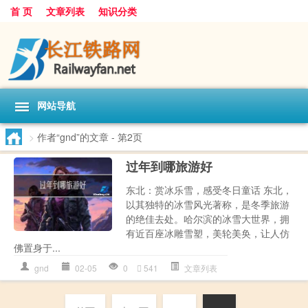
首 页
文章列表
知识分类
网站导航
>
作者“gnd”的文章
- 第2页
过年到哪旅游好
东北：赏冰乐雪，感受冬日童话 东北，
以其独特的冰雪风光著称，是冬季旅游
的绝佳去处。哈尔滨的冰雪大世界，拥
有近百座冰雕雪塑，美轮美奂，让人仿
佛置身于...
gnd
02-05
0
541
文章列表