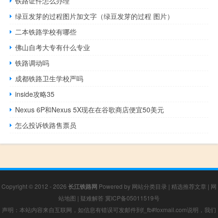
铁路证件怎么办理
绿豆发芽的过程图片加文字（绿豆发芽的过程 图片）
二本铁路学校有哪些
佛山自考大专有什么专业
铁路调动吗
成都铁路卫生学校严吗
inside攻略35
Nexus 6P和Nexus 5X现在在谷歌商店便宜50美元
怎么投诉铁路售票员
Copyright © 2012 - 2026
长江铁路网
Powered by
网站分类目录
|
精选推荐文章
|
网
站地图
|
疑难解答
冀ICP备05011519号
声明：本站内容来自互联网，如信息有错误可发邮件到f_fb#foxmail.com说明，我们