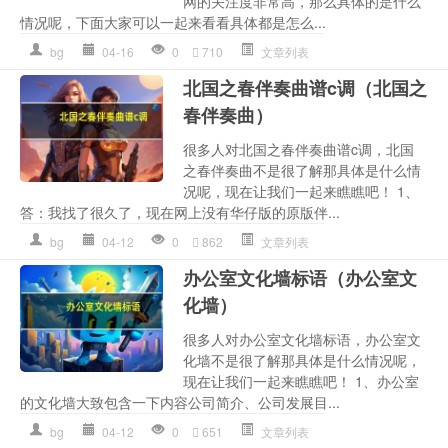
网的关注度非常高，那么具体的是什么
情况呢，下面大家可以一起来看看具体都是怎么...
bg
04-16
0
710
文章列表
北国之春伴奏曲谱c调（北国之
春伴奏曲）
很多人对北国之春伴奏曲谱c调，北国
之春伴奏曲不是很了解那具体是什么情
况呢，现在让我们一起来瞧瞧吧！ 1、
答：我找了很久了，现在网上没有华仔版的原版伴...
bg
04-12
0
862
文章列表
办公室文化墙标语（办公室文
化墙）
很多人对办公室文化墙标语，办公室文
化墙不是很了解那具体是什么情况呢，
现在让我们一起来瞧瞧吧！ 1、办公室
的文化墙大致包含一下内容公司简介、公司发展目...
bg
04-12
0
651
文章列表