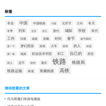
标签
中国
冬天
专业
元宵节
中国铁路
兰州
习俗
城际
学校
列车
宋代
唐代
冬季
北京
员工
工作
春节
时间
攻略
待遇
成都
春节期间
的人
梦幻西游
火车
游戏
疫情
是一个
的是
自己的
职业技术学院
职工
线路
西安
第一条
铁路
铁路局
还不
诗人
重庆
郑州
高铁
铁路运输
青藏铁路
铁道
猜你想看的文章
托马斯魔幻铁路电脑版