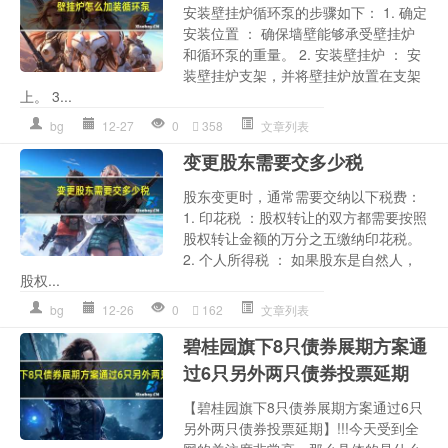
安装壁挂炉循环泵的步骤如下： 1. 确定
安装位置 ： 确保墙壁能够承受壁挂炉
和循环泵的重量。 2. 安装壁挂炉 ： 安
装壁挂炉支架，并将壁挂炉放置在支架
上。 3...
bg
12-27
0
358
文章列表
变更股东需要交多少税
股东变更时，通常需要交纳以下税费：
1. 印花税 ：股权转让的双方都需要按照
股权转让金额的万分之五缴纳印花税。
2. 个人所得税 ： 如果股东是自然人，
股权...
bg
12-26
0
162
文章列表
碧桂园旗下8只债券展期方案通
过6只另外两只债券投票延期
【碧桂园旗下8只债券展期方案通过6只
另外两只债券投票延期】!!!今天受到全