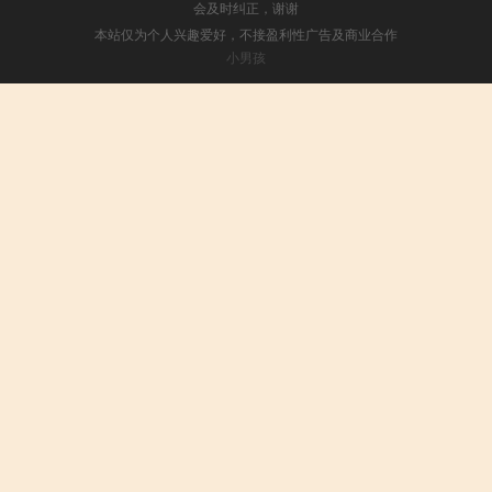
会及时纠正，谢谢
本站仅为个人兴趣爱好，不接盈利性广告及商业合作
小男孩