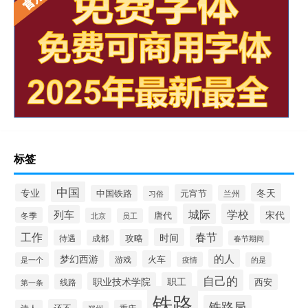
标签
中国
冬天
专业
元宵节
中国铁路
兰州
习俗
城际
学校
列车
宋代
唐代
冬季
北京
员工
工作
春节
时间
攻略
待遇
成都
春节期间
的人
梦幻西游
火车
游戏
疫情
是一个
的是
自己的
职业技术学院
职工
线路
西安
第一条
铁路
铁路局
还不
诗人
重庆