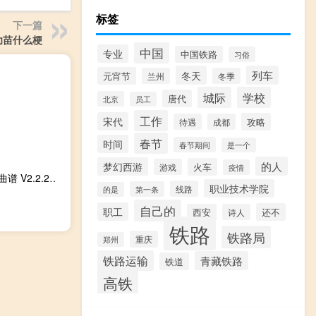
标签
下一篇
幼苗什么梗
中国
专业
中国铁路
习俗
冬天
列车
元宵节
兰州
冬季
城际
学校
唐代
北京
员工
工作
宋代
攻略
待遇
成都
春节
时间
春节期间
是一个
的人
梦幻西游
火车
游戏
疫情
FreePiano键盘曲谱 V2.2.2.2 最新免费版（FreePiano键盘曲谱 V2.2.2.2 最新免费版功能简介）
职业技术学院
线路
第一条
的是
自己的
职工
还不
西安
诗人
铁路
铁路局
重庆
郑州
铁路运输
青藏铁路
铁道
高铁