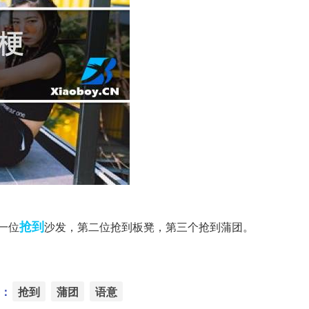
抢到
一位
沙发，第二位抢到板凳，第三个抢到蒲团。
：
抢到
蒲团
语意