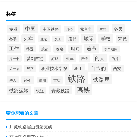
标签
中国
冬天
专业
元宵节
中国铁路
兰州
习俗
城际
学校
列车
宋代
唐代
冬季
北京
员工
工作
春节
时间
攻略
待遇
成都
春节期间
的人
梦幻西游
火车
游戏
疫情
是一个
的是
自己的
职业技术学院
职工
线路
西安
第一条
铁路
铁路局
还不
诗人
重庆
郑州
高铁
铁路运输
青藏铁路
铁道
猜你想看的文章
川藏铁路眉山货运支线
京张铁路现在运行吗