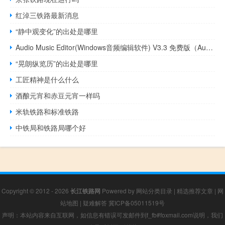
红淖三铁路最新消息
“静中观变化”的出处是哪里
Audio Music Editor(Windows音频编辑软件) V3.3 免费版（Audio Music Editor(Windows音频编辑软件) V3.3 免费版功能简介）
“晃朗纵览历”的出处是哪里
工匠精神是什么什么
酒酿元宵和赤豆元宵一样吗
米轨铁路和标准铁路
中铁局和铁路局哪个好
Copyright © 2012 - 2026
长江铁路网
Powered by
网站分类目录
|
精选推荐文章
|
网
站地图
|
疑难解答
冀ICP备05011519号
声明：本站内容来自互联网，如信息有错误可发邮件到f_fb#foxmail.com说明，我们