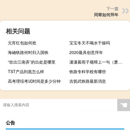
下一篇
同辈如何拜年
相关问题
元宵红包如何抢
宝宝冬天不喝水干燥吗
海岫铁路何时归入国铁
2020最具创意拜年
“吹出江南弄”的出处是哪里
潇潇暮雨子规啼上一句（萧萧暮雨子规啼）
TST产品到底怎么样
铁路专科学校有哪些
高考理综考试时间是多少分钟
吉抚武铁路最新消息
☚
公告