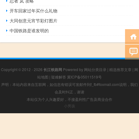
忍者 岚 攻略
开车回家过年买什么礼物
大同创意元宵节彩灯图片
中国铁路是谁发明的
Copyright © 2012 - 2026
长江铁路网
Powered by
网站分类目录
|
精选推荐文章
|
网
站地图
|
疑难解答
冀ICP备05011519号
声明：本站内容来自互联网，如信息有错误可发邮件到f_fb#foxmail.com说明，我们
会及时纠正，谢谢
本站仅为个人兴趣爱好，不接盈利性广告及商业合作
小男孩