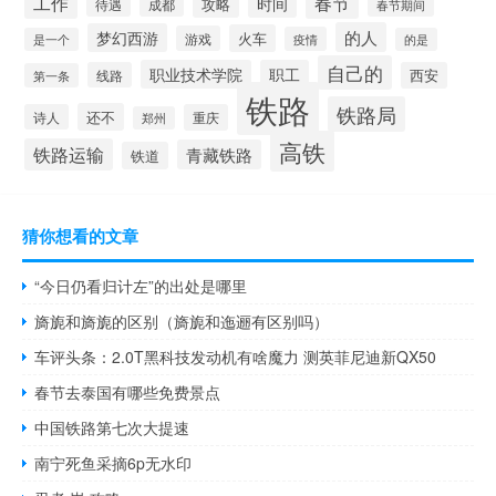
工作
春节
时间
攻略
待遇
成都
春节期间
的人
梦幻西游
火车
游戏
疫情
是一个
的是
自己的
职业技术学院
职工
线路
西安
第一条
铁路
铁路局
还不
诗人
重庆
郑州
高铁
铁路运输
青藏铁路
铁道
猜你想看的文章
“今日仍看归计左”的出处是哪里
旖旎和旖旎的区别（旖旎和迤逦有区别吗）
车评头条：2.0T黑科技发动机有啥魔力 测英菲尼迪新QX50
春节去泰国有哪些免费景点
中国铁路第七次大提速
南宁死鱼采摘6p无水印