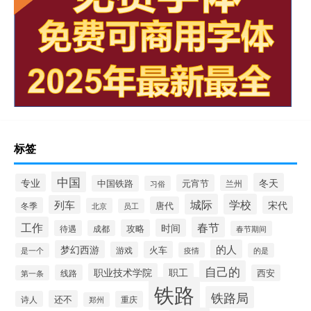
标签
中国
冬天
专业
元宵节
中国铁路
兰州
习俗
城际
学校
列车
宋代
唐代
冬季
北京
员工
工作
春节
时间
攻略
待遇
成都
春节期间
的人
梦幻西游
火车
游戏
疫情
是一个
的是
自己的
职业技术学院
职工
线路
西安
第一条
铁路
铁路局
还不
诗人
重庆
郑州