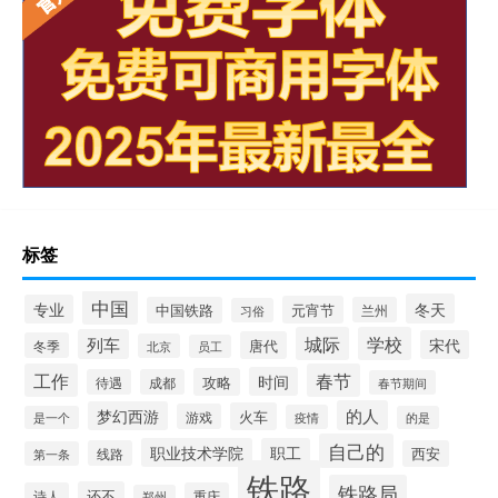
标签
中国
冬天
专业
元宵节
中国铁路
兰州
习俗
城际
学校
列车
宋代
唐代
冬季
北京
员工
工作
春节
时间
攻略
待遇
成都
春节期间
的人
梦幻西游
火车
游戏
疫情
是一个
的是
自己的
职业技术学院
职工
线路
西安
第一条
铁路
铁路局
还不
诗人
重庆
郑州