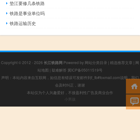
垫江要修几条铁路
铁路是事业单位吗
铁路运输历史
Copyright © 2012 - 2026
长江铁路网
Powered by
网站分类目录
|
精选推荐文章
|
网
站地图
|
疑难解答
冀ICP备05011519号
声明：本站内容来自互联网，如信息有错误可发邮件到f_fb#foxmail.com说明，我们
会及时纠正，谢谢
本站仅为个人兴趣爱好，不接盈利性广告及商业合作
小男孩