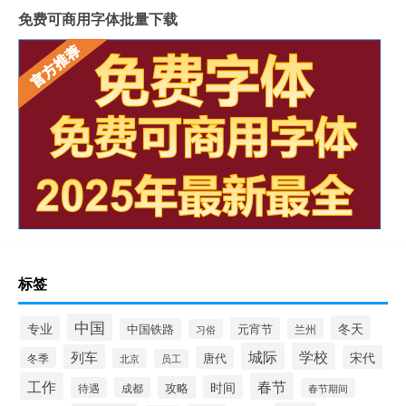
免费可商用字体批量下载
标签
中国
冬天
专业
元宵节
中国铁路
兰州
习俗
城际
学校
列车
宋代
唐代
冬季
北京
员工
工作
春节
时间
攻略
待遇
成都
春节期间