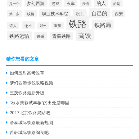
的人
梦幻西游
火车
游戏
疫情
是一个
的是
自己的
职业技术学院
职工
线路
西安
第一条
铁路
铁路局
还不
诗人
重庆
郑州
高铁
铁路运输
青藏铁路
铁道
猜你想看的文章
如何应对高考改革
梦幻西游步伐攻略视频
三茂铁路最新升级
“秋水芙蓉试早妆”的出处是哪里
2017北京铁路局贴吧
济泰城际铁路最新规划
西韩城际铁路阎良吧