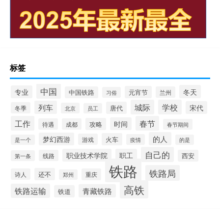
标签
中国
冬天
专业
元宵节
中国铁路
兰州
习俗
城际
学校
列车
宋代
唐代
冬季
北京
员工
工作
春节
时间
攻略
待遇
成都
春节期间
的人
梦幻西游
火车
游戏
疫情
是一个
的是
自己的
职业技术学院
职工
线路
西安
第一条
铁路
铁路局
还不
诗人
重庆
郑州
高铁
铁路运输
青藏铁路
铁道