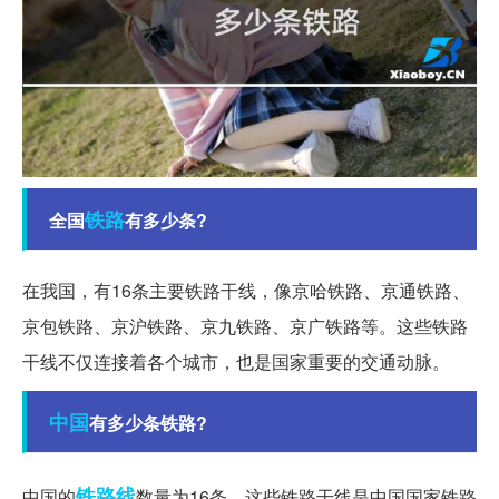
铁路
全国
有多少条?
在我国，有16条主要铁路干线，像京哈铁路、京通铁路、
京包铁路、京沪铁路、京九铁路、京广铁路等。这些铁路
干线不仅连接着各个城市，也是国家重要的交通动脉。
中国
有多少条铁路?
铁路线
中国的
数量为16条。这些铁路干线是中国国家铁路