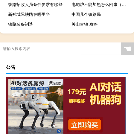
铁路招收人员条件要求有哪些
电磁炉不能加热怎么回事（电磁炉不能加热）
新郑城际铁路在哪里坐
中国几个铁路局
铁路装备制造
关山古镇 攻略
☚
公告