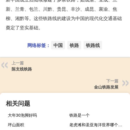
新、兰青、包兰、川黔、贵昆、丰沙、成昆、襄渝、焦
柳、湘黔等。这些铁路线的建设为中国的现代化交通基础
奠定了坚实基础。
网络标签：
中国
铁路
铁路线
上一篇
陈支线铁路
下一篇
金山铁路发展
相关问题
大年30泡脚好吗
铁路是一个
坪山面积
老虎滩和圣亚海洋世界哪个好玩（老虎滩和圣亚哪个更好玩一些呢 好像很多人说老虎滩更好 发）