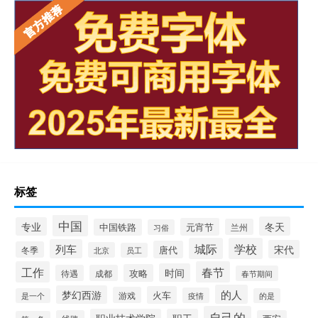
标签
中国
冬天
专业
元宵节
中国铁路
兰州
习俗
城际
学校
列车
宋代
唐代
冬季
北京
员工
工作
春节
时间
攻略
待遇
成都
春节期间
的人
梦幻西游
火车
游戏
疫情
是一个
的是
自己的
职业技术学院
职工