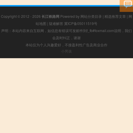
Copyright © 2012 - 2026
长江铁路网
Powered by
网站分类目录
|
精选推荐文章
|
网
站地图
|
疑难解答
冀ICP备05011519号
声明：本站内容来自互联网，如信息有错误可发邮件到f_fb#foxmail.com说明，我们
会及时纠正，谢谢
本站仅为个人兴趣爱好，不接盈利性广告及商业合作
小男孩