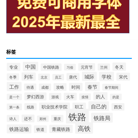
标签
中国
冬天
专业
元宵节
中国铁路
兰州
习俗
城际
学校
列车
宋代
唐代
冬季
北京
员工
工作
春节
时间
攻略
待遇
成都
春节期间
的人
梦幻西游
火车
游戏
疫情
是一个
的是
自己的
职业技术学院
职工
线路
西安
第一条
铁路
铁路局
还不
诗人
重庆
郑州
高铁
铁路运输
青藏铁路
铁道